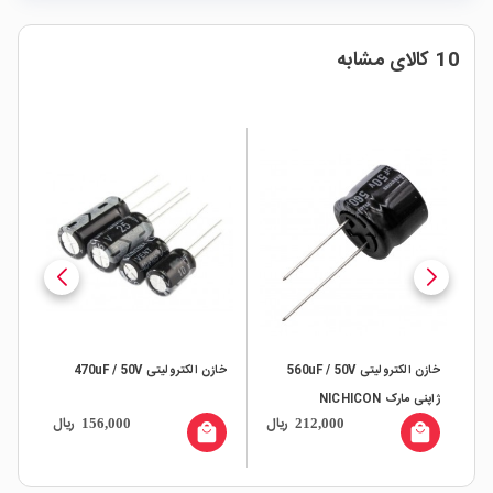
10 کالای مشابه
خازن الکترولیتی 560uF / 50V
خازن الکترولیتی 470uF / 50V
خاز
ژاپنی مارک NICHICON
ال
ریال
ریال
156,000
212,000
IC
all
local_mall
local_mall