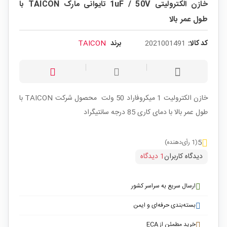
خازن الکترولیتی 1uF / 50V تایوانی مارک TAICON با
طول عمر بالا
کد کالا:
2021001491
برند
TAICON
خازن الکترولیت 1 میکروفاراد 50 ولت محصول شرکت TAICON با
طول عمر بالا با دمای کاری 85 درجه سانتیگراد
5
(1 رأی‌دهنده)
دیدگاه کاربران
1 دیدگاه
ارسال سریع به سراسر کشور
بسته‌بندی حرفه‌ای و ایمن
خرید مطمئن از ECA