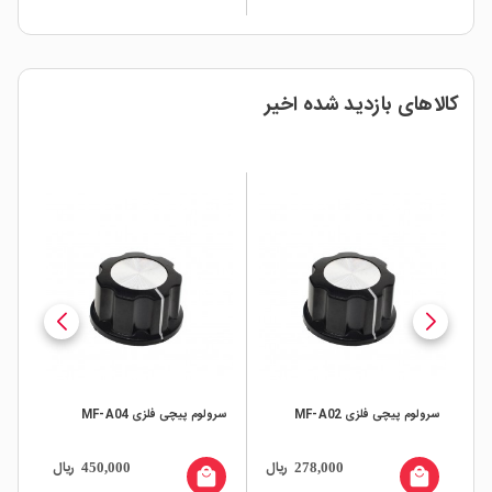
کالاهای بازدید شده اخیر
سرولوم پیچی فلزی MF-A02
سرولوم پیچی فلزی MF-A04
شفت
ال
ریال
ریال
450,000
278,000
all
local_mall
local_mall