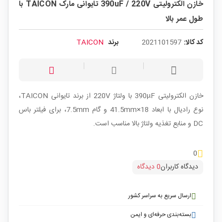
خازن الکترولیتی 390uF / 220V تایوانی مارک TAICON با
طول عمر بالا
کد کالا:
2021101597
برند
TAICON
خازن الکترولیتی 390µF با ولتاژ 220V از برند تایوانی TAICON،
نوع رادیال با ابعاد 18×41.5mm و گام 7.5mm، برای فیلتر باس
DC و منابع تغذیه ولتاژ بالا مناسب است.
0
دیدگاه کاربران
0 دیدگاه
ارسال سریع به سراسر کشور
بسته‌بندی حرفه‌ای و ایمن