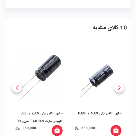
10 کالای مشابه
خازن الکترولیتی 100uF / 400V
خازن الکترولیتی 33uF / 200V
تایوانی مارک TAICON سری BY
ای MWHA
ال
ریال
ریال
269,000
650,000
طول عمر 10000Hrs
all
local_mall
local_mall