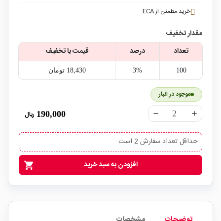
خرید مطمئن از ECA
مقدار تخفیف
تعداد
درصد
قیمت با تخفیف
100
3%
18,430‎ تومان
موجود در انبار
190,000
ریال
remove
add
حداقل تعداد سفارش 2 است
افزودن به سبد خرید
shopping_cart
توضیحات
مشخصات