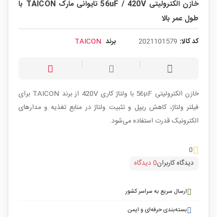
خازن الکترولیتی 56uF / 420V تایوانی مارک TAICON با
طول عمر بالا
کد کالا:
2021101579
برند
TAICON
خازن الکترولیتی 56µF با ولتاژ کاری 420V از برند TAICON برای
فیلتر ولتاژ، کاهش ریپل و تثبیت ولتاژ در منابع تغذیه و مدارهای
الکترونیک قدرت استفاده می‌شود.
0
دیدگاه کاربران
0 دیدگاه
ارسال سریع به سراسر کشور
بسته‌بندی حرفه‌ای و ایمن