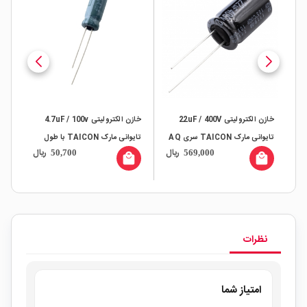
خازن الکترولیتی 22uF / 400V
خازن الکترولیتی 4.7uF / 100v
خازن 
تایوانی مارک TAICON سری AQ
تایوانی مارک TAICON با طول
ال
ریال
ریال
50,700
569,000
عمر بالا
all
local_mall
local_mall
نظرات
امتیاز شما