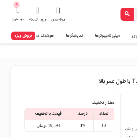
0
search
سبد خرید
علاقه‌مندی
ورود | ثبت‌نام
ری
مینی‌کامپیوترها
نمایشگرها
هوشمند سازی
فروش ویژه
مقدار تخفیف
تعداد
درصد
قیمت با تخفیف
10
3%
19,594‎ تومان
 برند TAICON برای فیلتر ولتاژ،