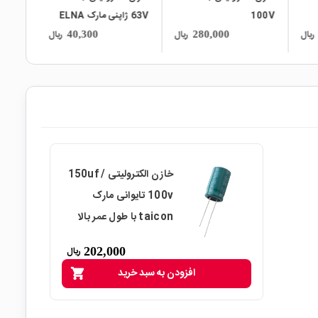
100V
63V ژاپنی مارک ELNA
TAICON با طول 
ریال
ریال
ریال
40,300
280,000
خازن الکترولیتی 150uf /
100v تایوانی مارک
taicon با طول عمر بالا
202,000
ریال
افزودن به سبد خرید
shopping_cart