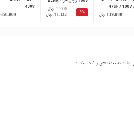
100V ژاپنی مارک ELNA
پایین 47uF / 100V
400V
ریال
42,600
3%
تایوانی مارک TAICON
ریال
ریال
650,000
41,322
139,000
سری HH طول عمر
600
 باشید که دیدگاهتان را ثبت میکنید