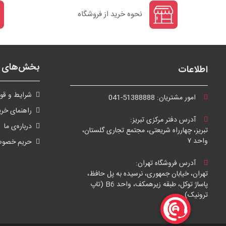
نحوه خرید از فروشگاه
بخش‌های ف
اطلاعات
شرايط و قوا
امور مشتریان:
041-51388888
راهنمای خری
آدرس دفتر مرکزی تبریز:
درباره‌ی ما
تبریز، چهارراه شریعتی، مجتمع تجاری گلستان،
واحد ۷
حریم خصو
آدرس فروشگاه تهران:
تهران، خیابان جمهوری، نرسیده به پل حافظ،
پاساژ توکل، طبقه زیرهمکف، واحد B6 (تاپ
ترونیک)