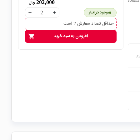
تفاده
202,000
ریال
موجود در انبار
remove
add
حداقل تعداد سفارش 2 است
افزودن به سبد خرید
shopping_cart
وع