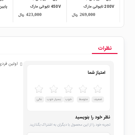
200V تایوانی مارک
450V تایوانی مارک
TAICON سری BY طول
TAICON سری AQ
ریال
ریال
ریال
423,000
269,000
عمر 10000Hrs
0Hrs
نظرات
اولین فردی
امتیاز شما
ضعیف
متوسط
خوب
بسیار خوب
عالی
نظر خود را بنویسید
تجربه خود را از این محصول با دیگران به اشتراک بگذارید.