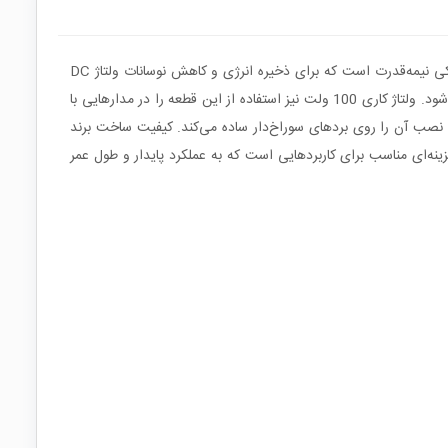
خازن الکترولیتی آلومینیومی 150 میکروفاراد 100 ولت TAICON یکی از قطعات کاربردی در مدارهای تغذیه، تجهیزات صنعتی و سیستم‌های الکترونیکی نیمه‌قدرت است که برای ذخیره انرژی و کاهش نوسانات ولتاژ DC
مورد استفاده قرار می‌گیرد. ظرفیت 150µF این خازن امکان حذف نویز و ریپل در خطوط تغذیه را فراهم کرده و باعث افزایش پایداری عملکرد مدار می‌شود. ولتاژ کاری 100 ولت نیز استفاده از این قطعه را در مدارهایی با
 نصب آن را روی بردهای سوراخ‌دار ساده می‌کند. کیفیت ساخت برند
 گزینه‌ای مناسب برای کاربردهایی است که به عملکرد پایدار و طول عمر