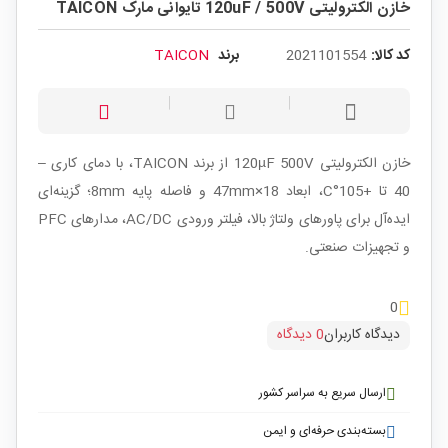
خازن الکترولیتی 120uF / 500V تایوانی مارک TAICON
کد کالا:
2021101554
برند
TAICON
خازن الکترولیتی 120µF 500V از برند TAICON، با دمای کاری –
40 تا +105°C، ابعاد 18×47mm و فاصله پایه 8mm؛ گزینه‌ای
ایده‌آل برای پاورهای ولتاژ بالا، فیلتر ورودی AC/DC، مدارهای PFC
و تجهیزات صنعتی.
0
دیدگاه کاربران
0 دیدگاه
ارسال سریع به سراسر کشور
بسته‌بندی حرفه‌ای و ایمن