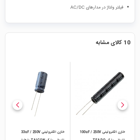
فیلتر ولتاژ در مدارهای AC/DC
10 کالای مشابه
خازن الکترولیتی 100uF / 250V
خازن الکترولیتی 33uF / 250V
خاز