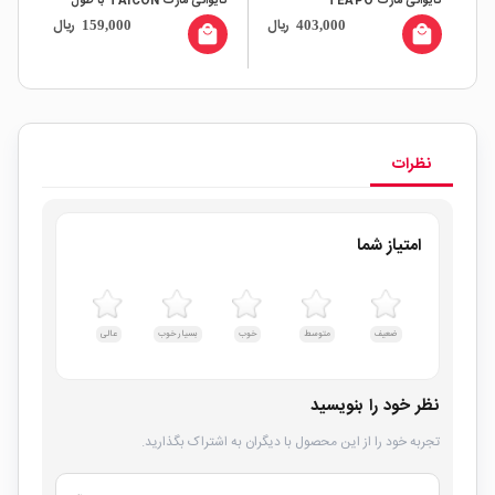
تایوانی مارک TEAPO
تایوانی مارک TAICON با طول
ل
ریال
ریال
159,000
403,000
عمر بالا
all
local_mall
local_mall
ال
rs
نظرات
امتیاز شما
ضعیف
متوسط
خوب
بسیار خوب
عالی
نظر خود را بنویسید
تجربه خود را از این محصول با دیگران به اشتراک بگذارید.