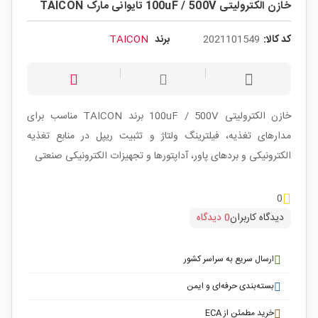
خازن الکترولیتی 100uF / 500V تایوانی مارک TAICON
کد کالا:
2021101549
برند
TAICON
خازن الکترولیتی 100uF / 500V برند TAICON مناسب برای
مدارهای تغذیه، فیلترینگ ولتاژ و تثبیت ریپل در منابع تغذیه
الکترونیکی و بردهای پاور، آداپتورها و تجهیزات الکترونیکی صنعتی
0
دیدگاه کاربران
0 دیدگاه
ارسال سریع به سراسر کشور
بسته‌بندی حرفه‌ای و ایمن
خرید مطمئن از ECA