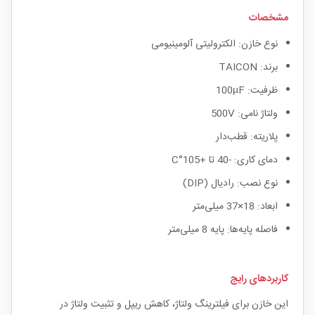
مشخصات
نوع خازن: الکترولیتی آلومینیومی
برند: TAICON
ظرفیت: 100µF
ولتاژ نامی: 500V
پلاریته: قطب‌دار
دمای کاری: -40 تا +105°C
نوع نصب: رادیال (DIP)
ابعاد: 18×37 میلی‌متر
فاصله پایه‌ها: پایه 8 میلی‌متر
کاربردهای رایج
این خازن برای فیلترینگ ولتاژ، کاهش ریپل و تثبیت ولتاژ در