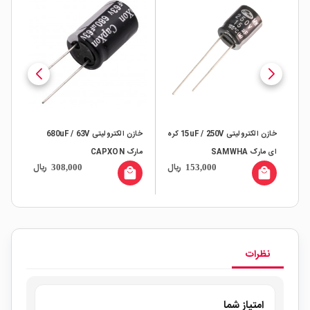
خازن الکترولیتی 15uF / 250V کره
خازن الکترولیتی 680uF / 63V
ای مارک SAMWHA
مارک CAPXON
ژاپن
ال
ریال
ریال
308,000
153,000
all
local_mall
local_mall
نظرات
امتیاز شما