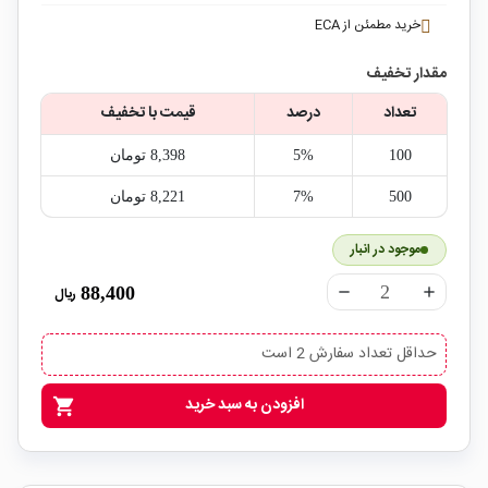
خرید مطمئن از ECA
مقدار تخفیف
تعداد
درصد
قیمت با تخفیف
100
5%
8,398‎ تومان
500
7%
8,221‎ تومان
موجود در انبار
88,400
ریال
remove
add
حداقل تعداد سفارش 2 است
افزودن به سبد خرید
shopping_cart