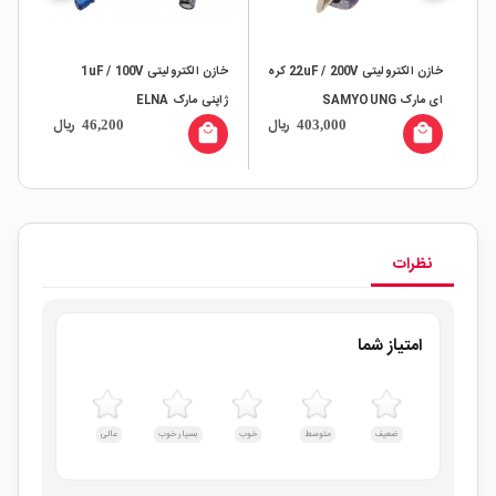
خازن الکترولیتی 22uF / 200V کره
خازن الکترولیتی 1uF / 100V
 SAMYOUNG
ژاپنی مارک ELNA
ای مارک SAMWHA
ریال
ریال
46,200
403,000
local_mall
local_mall
local
نظرات
امتیاز شما
ضعیف
متوسط
خوب
بسیار خوب
عالی