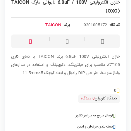
خازن الکترولیتی 6.8uF / 100V تایوانی مارک TAICON
(OXO)
کد کالا:
9201005172
برند
TAICON
خازن الکترولیتی 6.8µF 100V برند TAICON با دمای کاری
105°C، مناسب برای فیلترینگ، دکوپلینگ و استفاده در مدارهای
ولتاژ متوسط. طراحی DIP رادیال و ابعاد کوچک 5×11.5mm.
0
دیدگاه کاربران
0 دیدگاه
ارسال سریع به سراسر کشور
بسته‌بندی حرفه‌ای و ایمن