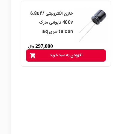
خازن الکترولیتی 6.8uf /
400v تایوانی مارک
taicon سری aq
297,000
ریال
افزودن به سبد خرید
shopping_cart