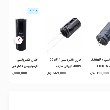
جدید
local_mall
local_mall
ی 220uF /
خازن الکترولیتی 22uF /
خازن الکترولیتی
400V تایوانی مارک
آلومینیومی فشار قوی
TAICON سری AQ
12000uF-350VDC با
ریال
ریال
ریال
35,000,000
569,000
ترمینال پیچی مارک
Nippon