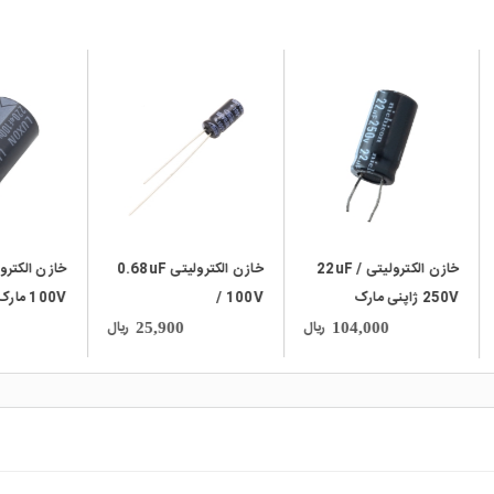
local_mall
local_mall
خازن الکترولیتی 22uF /
خازن الکترولیتی 0.68uF
خازن الکترولیت
250V ژاپنی مارک
/ 100V
100V مارک LUXON
NICHI
ریال
ریال
190,000
25,900
104,000