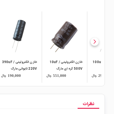
local_mall
local_mall
local_mall
لیتی 100uF /
خازن الکترولیتی 10uF /
خازن الکترولیتی 390uF /
500V کره ای مارک
220V تایوانی مارک
(SLC) SAMWHA
TAICON با طول عمر بالا
CON
ریال
ریال
ریال
190,000
551,000
نظرات