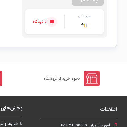
ثبت نظر
امتیاز کلی
0 دیدگاه
۰
نحوه خرید از فروشگاه
بخش‌های ف
اطلاعات
شرايط و قوا
امور مشتریان:
041-51388888