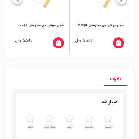
خازن مولتی لایر مقاومتی 270pF
خازن مولتی لایر مقاومتی 22pF
خاز
ال
ریال
ریال
5,500
5,500
all
local_mall
local_mall
نظرات
امتیاز شما
ضعیف
متوسط
خوب
بسیار خوب
عالی