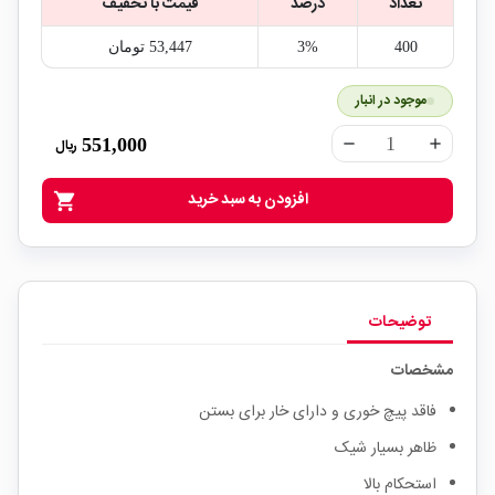
تعداد
درصد
قیمت با تخفیف
400
3%
53,447‎ تومان
موجود در انبار
551,000
ریال
remove
add
افزودن به سبد خرید
shopping_cart
توضیحات
مشخصات
فاقد پیچ خوری و دارای خار برای بستن
ظاهر بسیار شیک
استحکام بالا