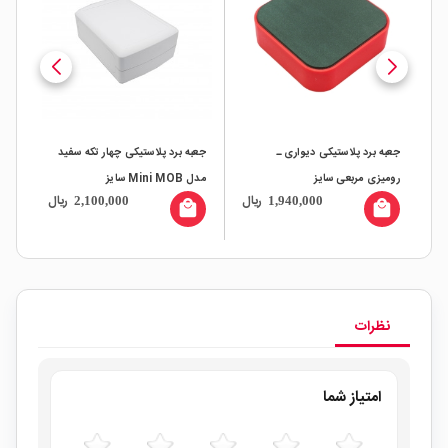
جعبه برد پلاستیکی دیواری ـ
جعبه برد پلاستیکی چهار تکه سفید
جعب
رومیزی مربعی سایز
مدل Mini MOB سایز
mm
ال
ریال
ریال
2,100,000
1,940,000
160x120x60mm
98x98x32mm
all
local_mall
local_mall
نظرات
امتیاز شما