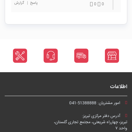
پاسخ
|
گزارش
0
0
اطلاعات
امور مشتریان:
041-51388888
آدرس دفتر مرکزی تبریز:
تبریز، چهارراه شریعتی، مجتمع تجاری گلستان،
واحد ۷