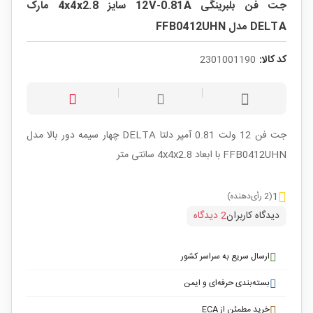
جت فن بلبرینگی 12V-0.81A سایز 4x4x2.8 مارک
DELTA مدل FFB0412UHN
کد کالا:
2301001190
جت فن 12 ولت 0.81 آمپر دلتا DELTA چهار سیمه دور بالا مدل
FFB0412UHN با ابعاد 4x4x2.8 سانتی متر
1
(2 رأی‌دهنده)
دیدگاه کاربران
2 دیدگاه
ارسال سریع به سراسر کشور
بسته‌بندی حرفه‌ای و ایمن
خرید مطمئن از ECA