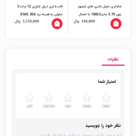
ده
جاباتری دوبل باتری های لیتیوم
قاب باتری دریل شارژی 12 ولت 3
یون 3.7V سایز 18650 با اتصال
سلولی به همراه برد BMS 30A
باتر
ال
ریال
ریال
3,550,000
196,000
سری
مدل B-Type
all
local_mall
local_mall
نظرات
امتیاز شما
ضعیف
متوسط
خوب
بسیار خوب
عالی
نظر خود را بنویسید
تجربه خود را از این محصول با دیگران به اشتراک بگذارید.