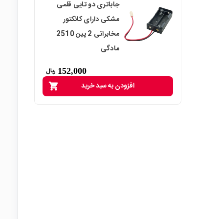
جاباتری دو تایی قلمی
مشکی دارای کانکتور
مخابراتی 2 پین 2510
مادگی
152,000
ریال
افزودن به سبد خرید
shopping_cart