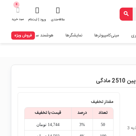
0
search
سبد خرید
علاقه‌مندی
ورود | ثبت‌نام
ری
مینی‌کامپیوترها
نمایشگرها
هوشمند سازی
فروش ویژه
مقدار تخفیف
تعداد
درصد
قیمت با تخفیف
50
3%
14,744‎ تومان
جاباتری دو تایی قلمی مشکی با کانکتور 2 پین 2510 مادگی برای تأمین تغذیه 3