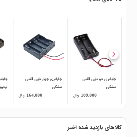
local_mall
local_mall
local_mall
ده
جاباتری دو تایی قلمی
جاباتری چهار تایی قلمی
جابات
مشکی
مشکی
650
ریال
ریال
ریال
164,000
109,000
کالاهای بازدید شده اخیر