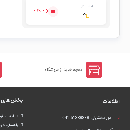
امتیاز کلی
0 دیدگاه
۰
نحوه خرید از فروشگاه
بخش‌های ف
اطلاعات
شرايط و قوا
امور مشتریان:
041-51388888
راهنمای خری