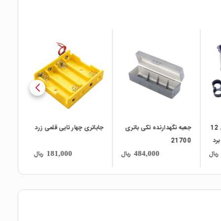
local_mall
local_mall
local_mall
قاب باتری دریل شارژی 12
جعبه نگهدارنده تکی باتری
جاباتری چهار تایی قلمی زرد
 برد
21700
نگهدار
لیتیوم یو
ریال
ریال
ریال
181,000
484,000