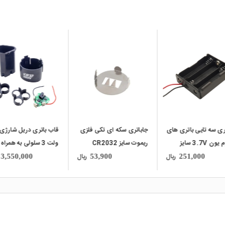
local_mall
local_mall
ری سه تایی باتری های
جاباتری سکه ای تکی فلزی
لیتیوم یون 3.7V سایز
ریموت سایز CR2032
ولت 3 سلولی به همراه
18
BMS 30A مدل B-Type
ریال
ریال
3,550,000
53,900
251,000