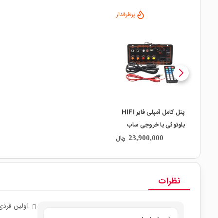
پرطرفدار
local_mall
پنل کامل آمپلی فایر HIFI
بلوتوثی با خروجی ساب
ووفر 100W مدل D100
ریال
23,900,000
نظرات
اولین فردی