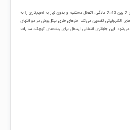
این جاباتری با ظرفیت نگهداری دو عدد باتری قلمی (AA) در آرایش سری، ولتاژ خروجی 3 ولت DC را تأمین می‌کند و به لطف وجود کانکتور مخابراتی 2 پین 2510 مادگی، اتصال مستقیم و بدون نیاز به لحیم‌کاری را به
 برای استفاده در پروژه‌های الکترونیکی تضمین می‌کند. فنرهای فلزی نیکل‌پوش در دو انتهای
می‌شود. این جاباتری انتخابی ایده‌آل برای ربات‌های کوچک، مدارات