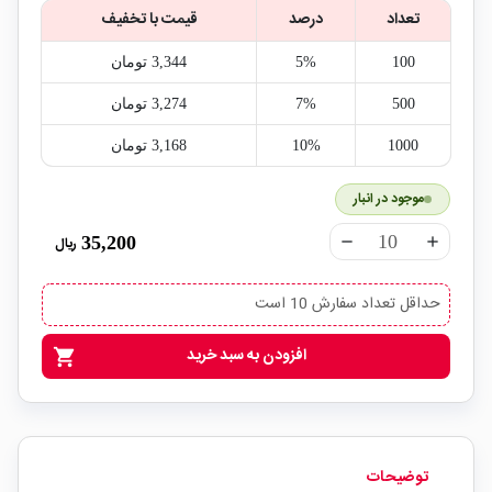
تعداد
درصد
قیمت با تخفیف
100
5%
3,344‎ تومان
500
7%
3,274‎ تومان
1000
10%
3,168‎ تومان
موجود در انبار
35,200
ریال
remove
add
حداقل تعداد سفارش 10 است
افزودن به سبد خرید
shopping_cart
توضیحات