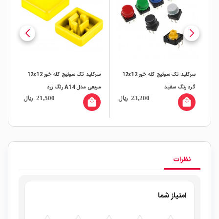
سرکلید تک سوئیچ کله خور 12x12
سرکلید تک سوئیچ کله خور 12x12
تک سوئ
گرد رنگ سفید
مربعی مدل A14 رنگ زرد
ال
ریال
ریال
21,500
23,200
all
local_mall
local_mall
نظرات
امتیاز شما