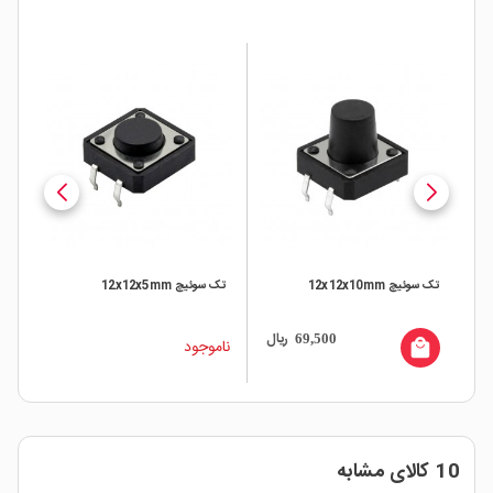
تک سوئیچ 12x12x5mm
تک سوئیچ 12x12x12mm
یال
ریال
63,300
ناموجود
local_mall
10 کالای مشابه