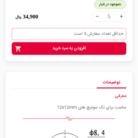
موجود در انبار
34,900
ریال
remove
add
حداقل تعداد سفارش 5 است
افزودن به سبد خرید
shopping_cart
توضیحات
معرفی
مناسب برای تک سوئیچ های 12x12mm