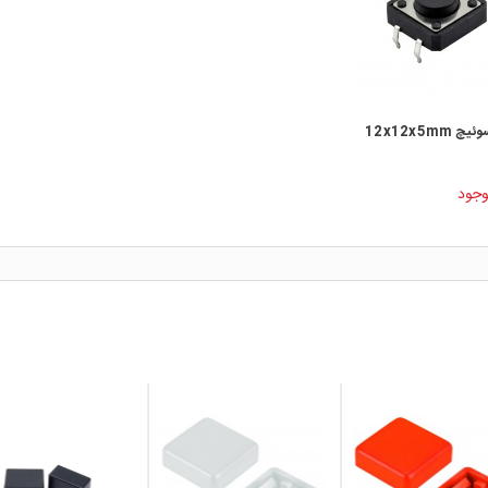
 12x12x5mm
وجود
local_mall
local_mall