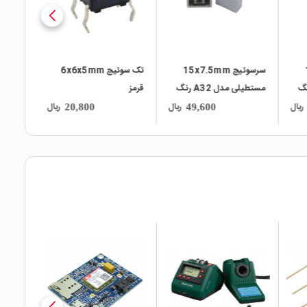
تک سوئیچ 6x6x5mm
تک سوئیچ
ل A32 رنگ
قرمز
4.5x4.5x5mm پکیج
SMD
ریال
ریال
ریال
23,200
20,800