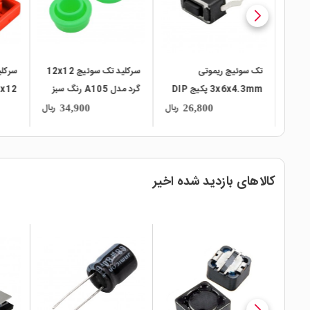
سرکلید تک سوئیچ 12x12
سرکلید تک سوئیچ کله خور
سرکلی
3x6x4.3m پکیج DIP
گرد مدل A105 رنگ سبز
12x12 مربعی مدل A14
رنگ قرمز
رنگ 
ریال
ریال
ریال
21,500
34,900
کالاهای بازدید شده اخیر
local_mall
local_mall