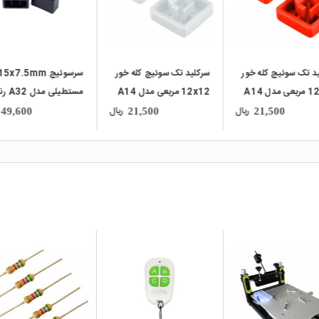
د تک سوئیچ کله خور
سرسوئیچ 15x7.5mm
سرسوئیچ 15x7.5mm
12x12 مربعی مدل A14
مستطیلی مدل A32 رنگ
مستطیلی مد
سفید
مشکی
طوسی
ریال
ریال
49,600
49,600
21,500
local_mall