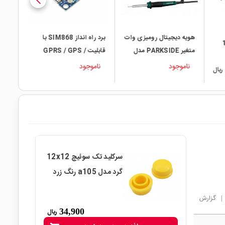
وات
برد راه انداز SIM868 با
پیچ گوشتی ساعتی فلزی
مدل
قابلیت GPRS / GPS /
دوسر WELSOLO مدل
VVS886
GSM / BlueTooth
ناموجود
ناموجود
سرکلید تک سوئیچ 12x12
گرد مدل a105 رنگ زرد
|
گزارش
34,900
ریال