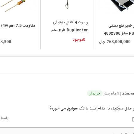
ریموت 4 کانال بلوتوثی
هویه دیجیتال رومیزی 
مقاومت 7.5 اهم 1/4w
Duplicator طرح تخم
متغیر PARKSIDE 
43
PLSD 48A1
وجود
ناموجود
ریال
3,500
محمدی
9 ماه پیش
خریدار
|
 مدل سرکلید، به کدام کلید یا تک سوئیچ می خوره؟
پاسخ