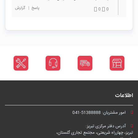
پاسخ
|
گزارش
0
0
اطلاعات
امور مشتریان:
041-51388888
آدرس دفتر مرکزی تبریز:
تبریز، چهارراه شریعتی، مجتمع تجاری گلستان،