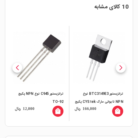
10 کالای مشابه
ترانزیستور BTC3149E3 نوع
ترانزیستور C945 نوع NPN پکیج
NPN تایوانی مارک CYStek پکیج
TO-92
پکیج 
ال
ریال
ریال
12,000
166,000
TO-220
all
local_mall
local_mall