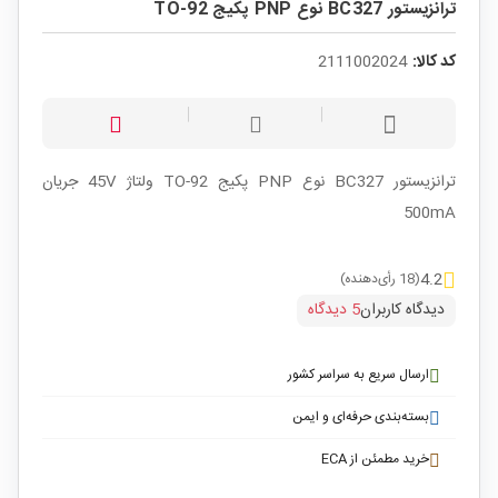
ترانزیستور BC327 نوع PNP پکیج TO-92
کد کالا:
2111002024
ترانزیستور BC327 نوع PNP پکیج TO-92 ولتاژ 45V جریان
500mA
4.2
(18 رأی‌دهنده)
دیدگاه کاربران
5 دیدگاه
ارسال سریع به سراسر کشور
بسته‌بندی حرفه‌ای و ایمن
خرید مطمئن از ECA