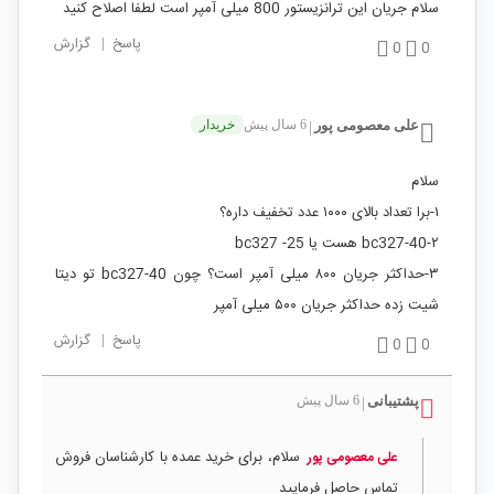
سلام جریان این ترانزیستور 800 میلی آمپر است لطفا اصلاح کنید
پاسخ
|
گزارش
0
0
علی معصومی پور
6 سال پیش
خریدار
|
سلام
۱-برا تعداد بالای ۱۰۰۰ عدد تخفیف داره؟
۲-bc327-40 هست یا bc327 -25
۳-حداکثر جریان ۸۰۰ میلی آمپر است؟ چون bc327-40 تو دیتا
شیت زده حداکثر جریان ۵۰۰ میلی آمپر
پاسخ
|
گزارش
0
0
پشتیبانی
6 سال پیش
|
سلام، برای خرید عمده با کارشناسان فروش
علی معصومی پور
تماس حاصل فرمایید