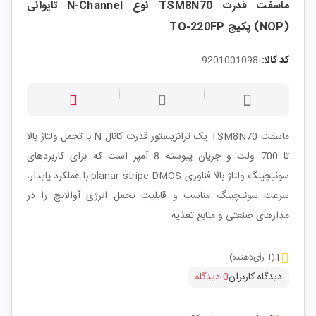
ماسفت قدرت TSM8N70 نوع N-Channel تایوانی
(NOP) پکیج TO-220FP
کد کالا:
9201001098
ماسفت TSM8N70 یک ترانزیستور قدرت کانال N با تحمل ولتاژ بالا
تا 700 ولت و جریان پیوسته 8 آمپر است که برای کاربردهای
سوئیچینگ ولتاژ بالا فناوری planar stripe DMOS با عملکرد پایدار،
سرعت سوئیچینگ مناسب و قابلیت تحمل انرژی آوالانچ را در
مدارهای صنعتی و منابع تغذیه
1
(1 رأی‌دهنده)
دیدگاه کاربران
0 دیدگاه