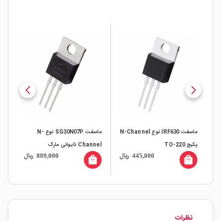
ماسفت IRF630 نوع N-Channel
ماسفت SG30N07P نوع N-
FU پکیج
پکیج TO-220
Channel تایوانی مارک
annel
ال
ریال
ریال
889,000
445,000
SiliconGear پکیج TO-220
all
local_mall
local_mall
نظرات