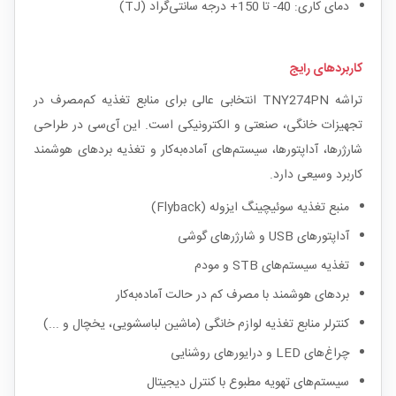
دمای کاری: 40- تا 150+ درجه سانتی‌گراد (TJ)
کاربردهای رایج
تراشه TNY274PN انتخابی عالی برای منابع تغذیه کم‌مصرف در
تجهیزات خانگی، صنعتی و الکترونیکی است. این آی‌سی در طراحی
شارژرها، آداپتورها، سیستم‌های آماده‌به‌کار و تغذیه بردهای هوشمند
کاربرد وسیعی دارد.
منبع تغذیه سوئیچینگ ایزوله (Flyback)
آداپتورهای USB و شارژرهای گوشی
تغذیه سیستم‌های STB و مودم
بردهای هوشمند با مصرف کم در حالت آماده‌به‌کار
کنترلر منابع تغذیه لوازم خانگی (ماشین لباسشویی، یخچال و ...)
چراغ‌های LED و درایورهای روشنایی
سیستم‌های تهویه مطبوع با کنترل دیجیتال