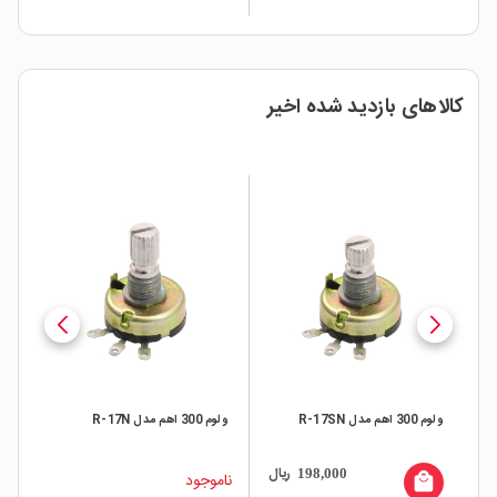
کالاهای بازدید شده اخیر
ولوم 300 اهم مدل R-17N
ولوم 400K اهم مدل R-17N
ریال
83,000
198,000
ناموجود
local_mall