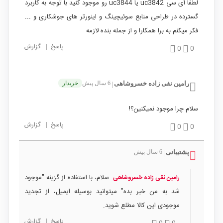
لطفا آی سی uc3842 یا uc3844 رو موجود کنید با توجه به کاربرد
گسترده در طراحی منابع سوئیچینگ و اینورتر های جوشکاری و ...
فکر میکنم به برا همکارا و از جمله بنده لازمه
پاسخ
|
گزارش
0
0
رامین نقی زاده خسروشاهی
6 سال پیش
خریدار
|
سلام چرا موجود نمیکنین؟!
پاسخ
|
گزارش
0
0
پشتیبانی
6 سال پیش
|
سلام، با استفاده از گزینه "موجود
رامین نقی زاده خسروشاهی
شد به من خبر بده" میتوانید بوسیله ایمیل، از تجدید
موجودی این کالا مطلع شوید.
پاسخ
|
گزارش