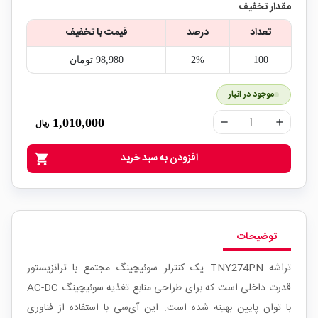
مقدار تخفیف
تعداد
درصد
قیمت با تخفیف
100
2%
98,980‎ تومان
موجود در انبار
1,010,000
ریال
remove
add
افزودن به سبد خرید
shopping_cart
توضیحات
تراشه TNY274PN یک کنترلر سوئیچینگ مجتمع با ترانزیستور
قدرت داخلی است که برای طراحی منابع تغذیه سوئیچینگ AC-DC
با توان پایین بهینه شده است. این آی‌سی با استفاده از فناوری