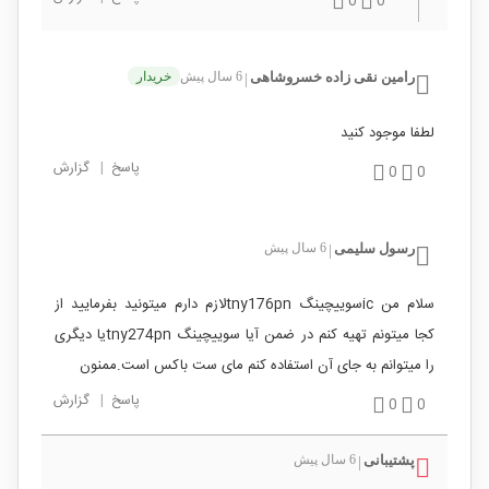
0
0
رامین نقی زاده خسروشاهی
6 سال پیش
خریدار
|
لطفا موجود کنید
پاسخ
|
گزارش
0
0
رسول سلیمی
6 سال پیش
|
سلام من icسوییچینگ tny176pnلازم دارم میتونید بفرمایید از
کجا میتونم تهیه کنم در ضمن آیا سوییچینگ tny274pnیا دیگری
را میتوانم به جای آن استفاده کنم مای ست باکس است.ممنون
پاسخ
|
گزارش
0
0
پشتیبانی
6 سال پیش
|