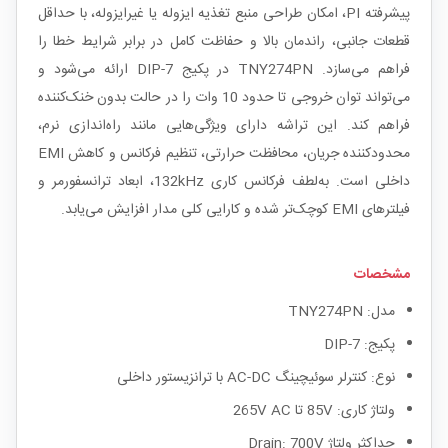
پیشرفته PI، امکان طراحی منبع تغذیه ایزوله یا غیرایزوله، با حداقل
قطعات جانبی، راندمان بالا و حفاظت کامل در برابر شرایط خطا را
فراهم می‌سازد. TNY274PN در پکیج DIP-7 ارائه می‌شود و
می‌تواند توان خروجی تا حدود 10 وات را در حالت بدون خنک‌کننده
فراهم کند. این تراشه دارای ویژگی‌هایی مانند راه‌اندازی نرم،
محدودکننده جریان، محافظت حرارتی، تنظیم فرکانس و کاهش EMI
داخلی است. به‌لطف فرکانس کاری 132kHz، ابعاد ترانسفورمر و
فیلترهای EMI کوچک‌تر شده و کارایی کلی مدار افزایش می‌یابد.
مشخصات
مدل: TNY274PN
پکیج: DIP-7
نوع: کنترلر سوئیچینگ AC-DC با ترانزیستور داخلی
ولتاژ کاری: 85V تا 265V AC
حداکثر ولتاژ Drain: 700V