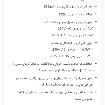
حداکثر جریان Drain پیوسته: 265mA
فرکانس کلیدزنی: 132kHz
توان خروجی معمول بدون خنک‌کننده:
10W در ورودی 230V AC
6.5W در ورودی 85–265V AC
توان خروجی با خنک‌کاری مناسب:
تا 16.5W در ورودی 230V AC
تا 11W در ورودی 85–265V AC
حفاظت‌ها: محدودکننده جریان، محافظت در برابر گرمای بیش از
حد، اتصال کوتاه، و راه‌اندازی مجدد خودکار
توان مصرفی در حالت بی‌باری: بسیار پایین (قابل استفاده در
طراحی‌های با مصرف آماده‌به‌کار بسیار کم)
قابلیت کنترل مستقیم خروجی: با استفاده از اپتوکوپلر یا شبکه
مقاومتی ساده