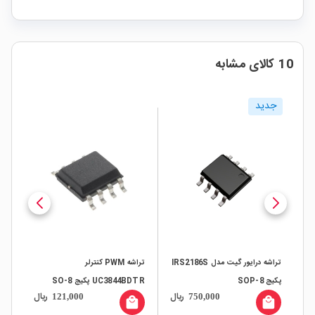
10 کالای مشابه
تراشه درایور گیت مدل IRS2186S
تراشه PWM کنترلر
تراشه سوئیچینگ DK124 پکیج
UC3844BDTR پکیج SO-8
DIP
ریال
ریال
ری
275,000
121,000
750,000
local_mall
local_mall