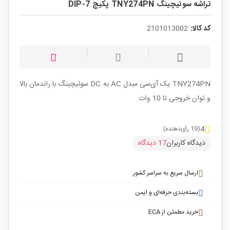
تراشه سوئیچینگ TNY274PN پکیج DIP-7
کد کالا:
2101013002
TNY274PN یک آی‌سی مبدل AC به DC سوئیچینگ با راندمان بالا
و توان خروجی تا 10 وات
4
(19 رأی‌دهنده)
دیدگاه کاربران
17 دیدگاه
ارسال سریع به سراسر کشور
بسته‌بندی حرفه‌ای و ایمن
خرید مطمئن از ECA