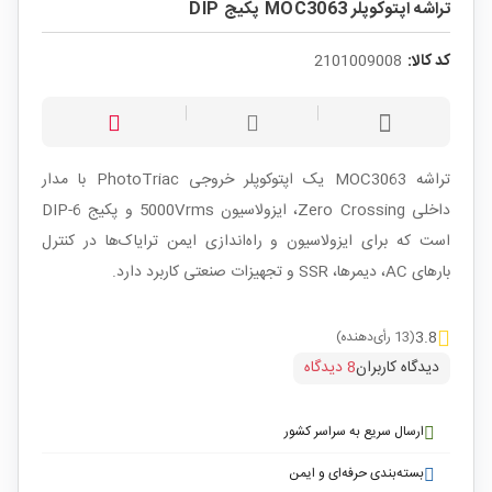
تراشه اپتوکوپلر MOC3063 پکیج DIP
کد کالا:
2101009008
تراشه MOC3063 یک اپتوکوپلر خروجی PhotoTriac با مدار
داخلی Zero Crossing، ایزولاسیون 5000Vrms و پکیج DIP-6
است که برای ایزولاسیون و راه‌اندازی ایمن ترایاک‌ها در کنترل
بارهای AC، دیمرها، SSR و تجهیزات صنعتی کاربرد دارد.
3.8
(13 رأی‌دهنده)
دیدگاه کاربران
8 دیدگاه
ارسال سریع به سراسر کشور
بسته‌بندی حرفه‌ای و ایمن