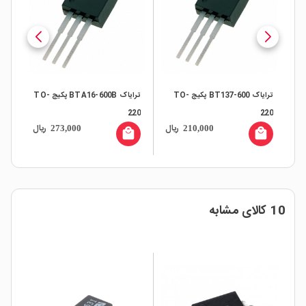
ترایاک BT137-600 پکیج TO-
ترایاک BTA16-600B پکیج TO-
220
220
ال
ریال
ریال
273,000
210,000
local_mall
local_mall
10 کالای مشابه