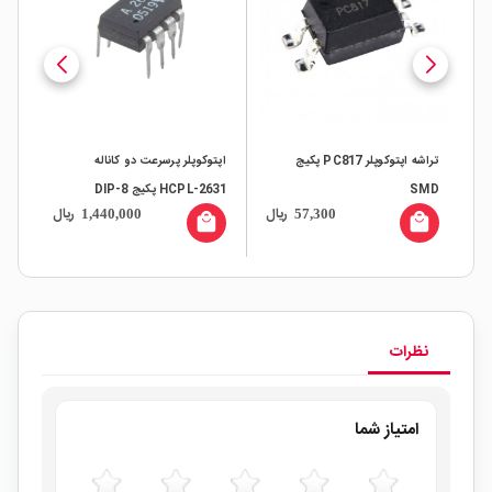
تراشه اپتوکوپلر PC817 پکیج
اپتوکوپلر پرسرعت دو کاناله
اپت
SMD
HCPL-2631 پکیج DIP-8
C923L
ال
ریال
ریال
1,440,000
57,300
all
local_mall
local_mall
نظرات
امتیاز شما