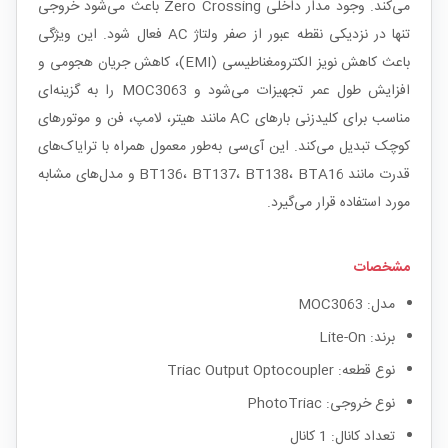
می‌کند.
وجود مدار داخلی Zero Crossing باعث می‌شود خروجی
تنها در نزدیکی نقطه عبور از صفر ولتاژ AC فعال شود. این ویژگی
باعث کاهش نویز الکترومغناطیسی (EMI)، کاهش جریان هجومی و
افزایش طول عمر تجهیزات می‌شود و MOC3063 را به گزینه‌ای
مناسب برای کلیدزنی بارهای AC مانند هیتر، لامپ، فن و موتورهای
کوچک تبدیل می‌کند. این آی‌سی به‌طور معمول همراه با ترایاک‌های
قدرت مانند BT136، BT137، BT138، BTA16 و مدل‌های مشابه
مورد استفاده قرار می‌گیرد.
مشخصات
مدل: MOC3063
برند: Lite-On
نوع قطعه: Triac Output Optocoupler
نوع خروجی: PhotoTriac
تعداد کانال: 1 کانال