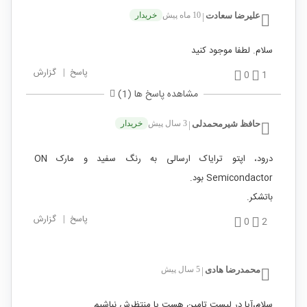
علیرضا سعادت
10 ماه پیش
خریدار
|
سلام. لطفا موجود کنید
پاسخ
|
گزارش
0
1
مشاهده پاسخ ها (1)
حافظ شیرمحمدلی
3 سال پیش
خریدار
|
درود، اپتو ترایاک ارسالی به رنگ سفید و مارک ON
Semicondactor بود.
باتشکر.
پاسخ
|
گزارش
0
2
محمدرضا هادی
5 سال پیش
|
سلام،آیا در لیست تامین هست یا منتظرش نباشیم