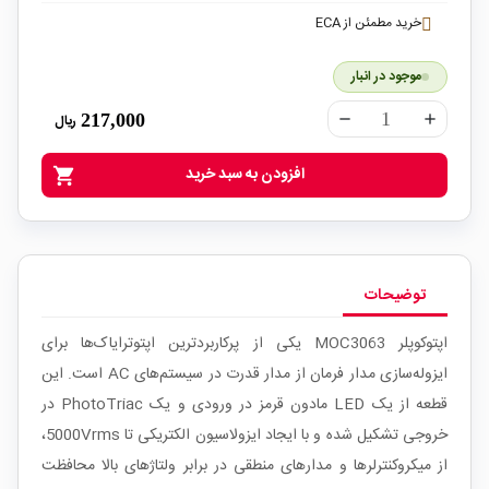
خرید مطمئن از ECA
موجود در انبار
217,000
ریال
remove
add
افزودن به سبد خرید
shopping_cart
توضیحات
اپتوکوپلر MOC3063 یکی از پرکاربردترین اپتوترایاک‌ها برای
ایزوله‌سازی مدار فرمان از مدار قدرت در سیستم‌های AC است. این
قطعه از یک LED مادون قرمز در ورودی و یک PhotoTriac در
خروجی تشکیل شده و با ایجاد ایزولاسیون الکتریکی تا 5000Vrms،
از میکروکنترلرها و مدارهای منطقی در برابر ولتاژهای بالا محافظت