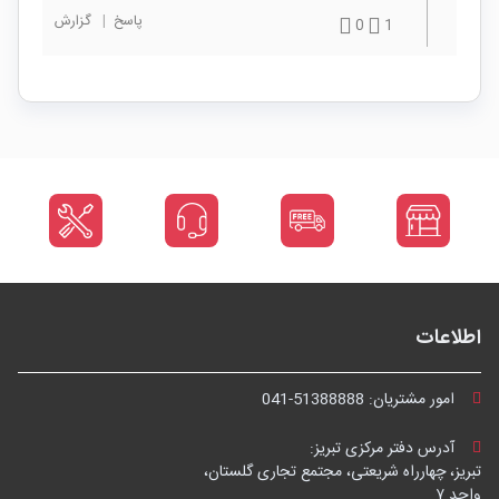
پاسخ
|
گزارش
0
1
اطلاعات
امور مشتریان:
041-51388888
آدرس دفتر مرکزی تبریز:
تبریز، چهارراه شریعتی، مجتمع تجاری گلستان،
واحد ۷