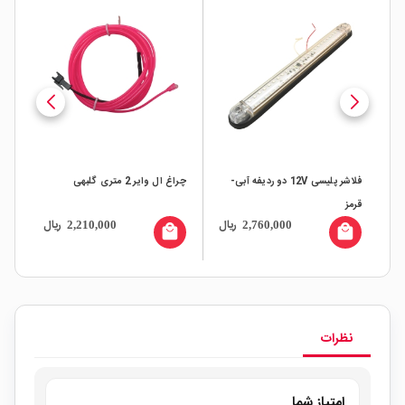
فلاشر پلیسی 12V دو ردیفه آبی-
چراغ ال وایر 2 متری گلبهی
چراغ ا
قرمز
ال
ریال
ریال
2,210,000
2,760,000
all
local_mall
local_mall
نظرات
امتیاز شما