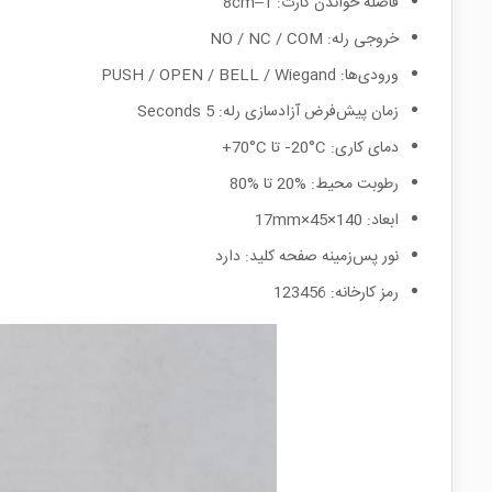
فاصله خواندن کارت: 1–8cm
خروجی رله: NO / NC / COM
ورودی‌ها: PUSH / OPEN / BELL / Wiegand
زمان پیش‌فرض آزادسازی رله: 5 Seconds
دمای کاری: ‎‑20°C تا ‎+70°C
رطوبت محیط: ‎20% تا ‎80%
ابعاد: 140×45×17mm
نور پس‌زمینه صفحه کلید: دارد
رمز کارخانه: 123456