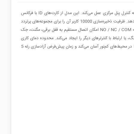
دستگاه RFID‑T7S یک کنترلر دسترسی مستقل و کاربردی برای مدیریت ورود و خروج در محیط‌های اداری، مسکونی و صنعتی است که بدون نیاز به کنترل پنل مرکزی عمل می‌کند. این مدل از کارت‌های ID با فرکانس
125KHz و کارت‌های IC با فرکانس 13.56MHz به‌صورت همزمان پشتیبانی می‌کند و انعطاف بالایی در انتخاب نوع تگ یا کارت در اختیار کاربر قرار می‌دهد. ظرفیت ذخیره‌سازی 10000 کاربر آن را برای مجموعه‌های پرتردد
مناسب می‌سازد. تغذیه AC/DC 12–24V باعث می‌شود بتوان آن را با اغلب منابع تغذیه رایج در سیستم‌های حفاظتی راه‌اندازی کرد. وجود خروجی رله NO / NC / COM امکان اتصال مستقیم به قفل برقی، مگنت، جک
و Wiegand نیز انعطاف لازم برای اتصال شستی خروج، زنگ، یا ارتباط با کنترلرهای دیگر را ایجاد می‌کند. محدوده دمای کاری
‎‑20°C تا ‎+70°C و رطوبت ‎20% تا ‎80% نشان می‌دهد دستگاه برای شرایط محیطی متنوع طراحی شده است. نور پس‌زمینه صفحه کلید کاربری آن را در محیط‌های کم‌نور آسان می‌کند و زمان پیش‌فرض آزادسازی رله 5