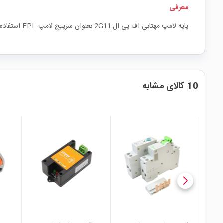
معرفی
پایه لامپ مهتابی اف پی ال 2G11 بعنوان سرپیچ لامپ FPL استفاده می شود و برای اتصال آن به ترانس مورد استفاده قرار میگیرد.
10 کالای مشابه
local_mall
local_mall
local_mall