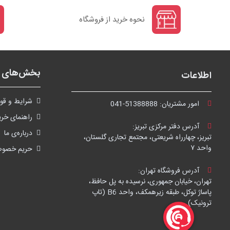
نحوه خرید از فروشگاه
بخش‌های ف
اطلاعات
شرايط و قوا
امور مشتریان:
041-51388888
راهنمای خری
آدرس دفتر مرکزی تبریز:
درباره‌ی ما
تبریز، چهارراه شریعتی، مجتمع تجاری گلستان،
واحد ۷
حریم خصو
آدرس فروشگاه تهران:
تهران، خیابان جمهوری، نرسیده به پل حافظ،
پاساژ توکل، طبقه زیرهمکف، واحد B6 (تاپ
ترونیک)