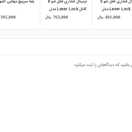
ترمینال فشاری قفل شو 8
پایه سرپیچ مهتابی کشویی
دوشاخه برق سیار ص
کانال Lever Lock مدل
PCT-2
ریال
ریال
,020,000
395,000
763,000
 باشید که دیدگاهتان را ثبت میکنید