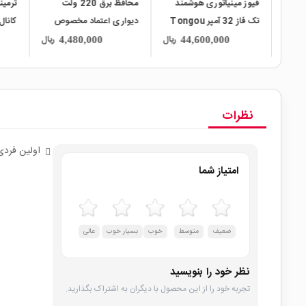
شمند
محافظ برق 220 ولت
ترمینال فشاری قفل شو 5
32 آمپر Tongou
دیواری اعتماد مخصوص
کانال Lever Lock مدل
بلیت
یخچال
PCT-215
18
ریال
ریال
ریال
481,000
4,480,000
44
نظرات
اولین فردی
امتیاز شما
ضعیف
متوسط
خوب
بسیار خوب
عالی
نظر خود را بنویسید
تجربه خود را از این محصول با دیگران به اشتراک بگذارید.