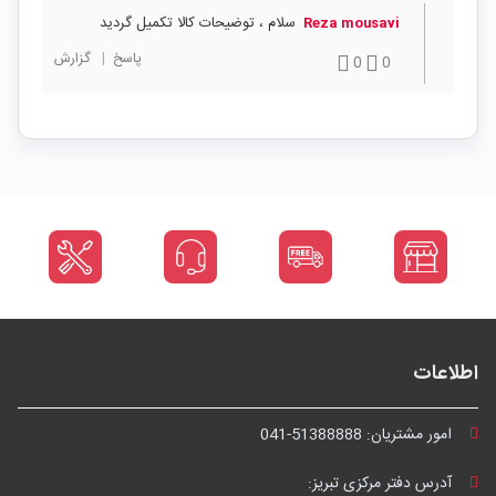
سلام ، توضیحات کالا تکمیل گردید
Reza mousavi
پاسخ
|
گزارش
0
0
اطلاعات
امور مشتریان:
041-51388888
آدرس دفتر مرکزی تبریز: