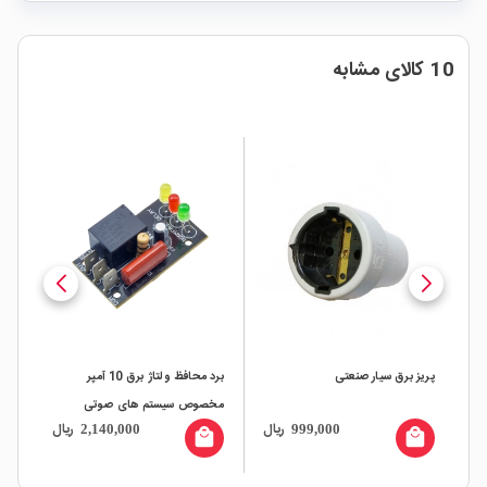
10 کالای مشابه
پریز برق سیار صنعتی
برد محافظ ولتاژ برق 10 آمپر
چند را
مخصوص سیستم های صوتی
ال
ریال
ریال
2,140,000
999,000
تصویری با LED روبردی
all
local_mall
local_mall