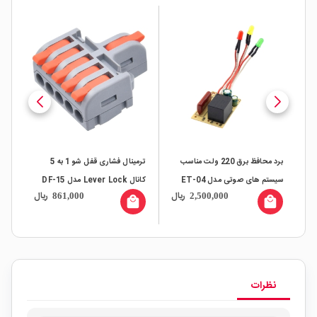
برد محافظ برق 220 ولت مناسب
ترمینال فشاری قفل شو 1 به 5
دوب
سیستم های صوتی مدل ET-04
کانال Lever Lock مدل DF-15
ال
ریال
ریال
861,000
2,500,000
کنتر
all
local_mall
local_mall
نظرات