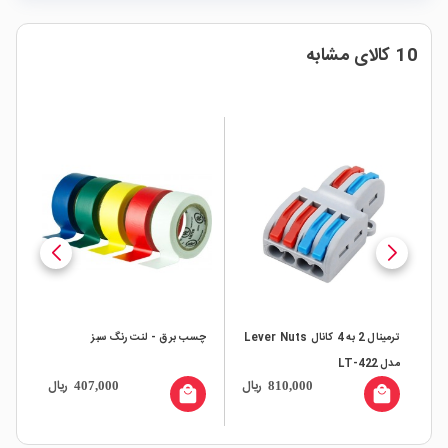
10 کالای مشابه
ترمینال 2 به 4 کانال Lever Nuts
چسب برق - لنت رنگ سبز
پای
مدل LT-422
ال
ریال
ریال
407,000
810,000
all
local_mall
local_mall