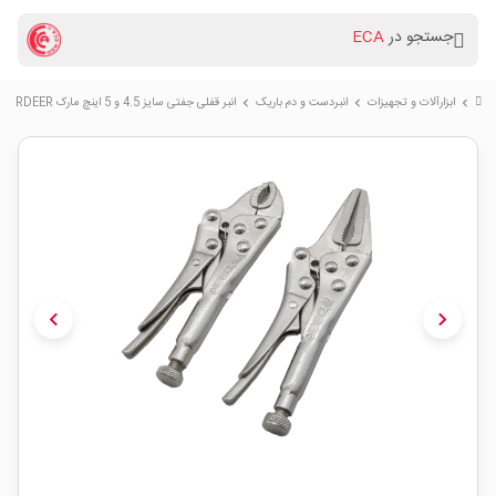
جستجو در
ECA
ابزارآلات و تجهیزات
انبردست و دم باریک
انبر قفلی جفتی سایز 4.5 و 5 اینچ مارک RDEER مدل RT-R05
chevron_right
chevron_right
chevron_right
chevron_left
chevron_right