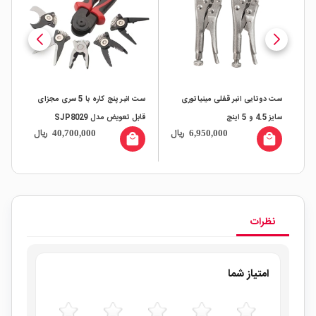
ی
ست دوتایی انبر قفلی مینیاتوری
ست انبر پنج کاره با 5 سری مجزای
انب
سایز 4.5 و 5 اینچ
قابل تعویض مدل SJP8029
ال
ریال
ریال
40,700,000
6,950,000
all
local_mall
local_mall
نظرات
امتیاز شما