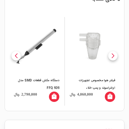
فیلتر هوا مخصوص تجهیزات
دستگاه مکش قطعات SMD مدل
اولتراسوند و پمپ خلاء
FFQ 939
مدل- TY-610
ال
ریال
ریال
2,790,000
4,060,000
all
local_mall
local_mall