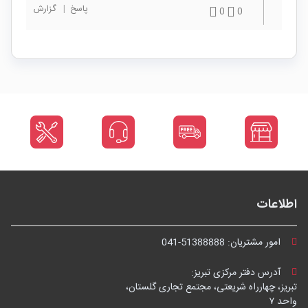
پاسخ
|
گزارش
0
0
اطلاعات
امور مشتریان:
041-51388888
آدرس دفتر مرکزی تبریز:
تبریز، چهارراه شریعتی، مجتمع تجاری گلستان،
واحد ۷