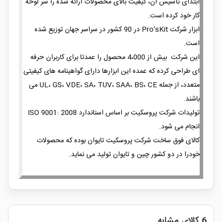
ابتدای تأسیس آن، کیفیت بالای محصولات ارائه شده را سر لوحه
کار خود کرده است.
ابزار شرکت Pro'sKit در 90 کشور در سراسر جهان توزیع شده
است.
این شرکت بیش از 4،000 محصول را عمدتا برای کاربران حرفه
ای طراحی کرده که عمده این ابزارها دارای گواهینامه های کیفیتی
متعدد، از جمله UL، GS، VDE، SA، TUV، SAA، BS، CE می
باشند.
تولیدات شرکت پروسکیت بر اساس استاندارد ISO 9001: 2008
انجام می شود.
کالای فوق ساخت شرکت پروسکیت تایوان بوده که محصولات
خودرا در دو کشور چین و تایوان تولید می نماید.
6 کالای مشابه