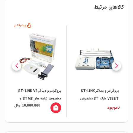
کالاهای مرتبط
ار
پرطرفدار
پروگرامر و دیباگر ST-LINK
پروگرامر و دیباگر ST-LINK V2
V3SET مارک ST مخصوص
مخصوص تراشه های STM8 و
ال
ریال
10,000,000
تراشه های STM8 و STM32
STM32
ناموجود
local_mall