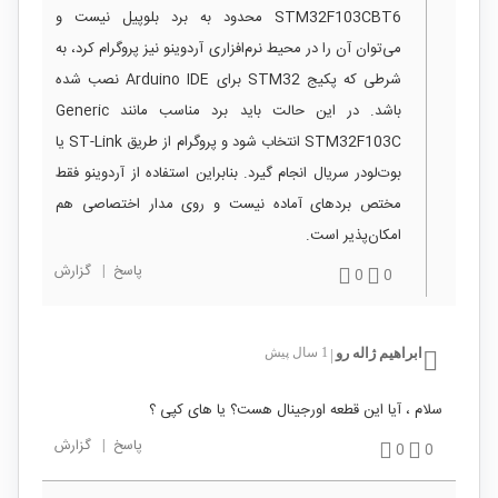
STM32F103CBT6 محدود به برد بلوپیل نیست و
می‌توان آن را در محیط نرم‌افزاری آردوینو نیز پروگرام کرد، به
شرطی که پکیج STM32 برای Arduino IDE نصب شده
باشد. در این حالت باید برد مناسب مانند Generic
STM32F103C انتخاب شود و پروگرام از طریق ST-Link یا
بوت‌لودر سریال انجام گیرد. بنابراین استفاده از آردوینو فقط
مختص بردهای آماده نیست و روی مدار اختصاصی هم
امکان‌پذیر است.
پاسخ
|
گزارش
0
0
ابراهیم ژاله رو
1 سال پیش
|
سلام ، آیا این قطعه اورجینال هست؟ یا های کپی ؟
پاسخ
|
گزارش
0
0