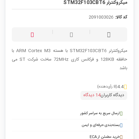
میکروکنترلر STM32F103CBT6
کد کالا:
2091003026
میکروکنترلر STM32F103CBT6
با هسته ARM Cortex M3 با
حافظه 128KB و فرکانس کاری 72MHz ساخت شرکت ST می
باشد
4.4
(8 رأی‌دهنده)
دیدگاه کاربران
14 دیدگاه
ارسال سریع به سراسر کشور
بسته‌بندی حرفه‌ای و ایمن
خرید مطمئن از ECA