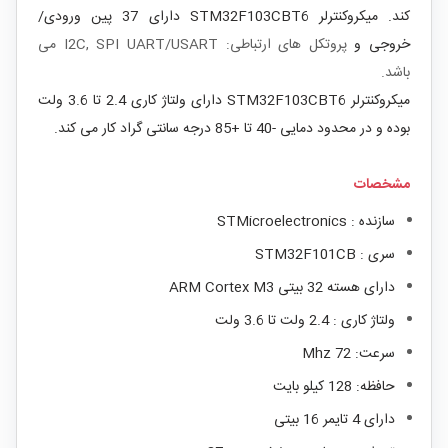
کند.
میکروکنترلر
STM32F103CBT6 دارای 37 پین ورودی/
خروجی و
پروتکل های ارتباطی: I2C, SPI UART/USART می
باشد.
میکروکنترلر
STM32F103CBT6 دارای ولتاژ کاری 2.4 تا 3.6 ولت
بوده و در محدود دمایی -40 تا +85 درجه سانتی گراد کار می کند.
مشخصات
سازنده : STMicroelectronics
سری : STM32F101CB
دارای هسته 32 بیتی ARM Cortex M3
ولتاژ کاری : 2.4 ولت تا 3.6 ولت
سرعت: 72 Mhz
حافظه: 128 کیلو بایت
دارای 4 تایمر 16 بیتی