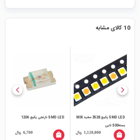
10 کالای مشابه
SMD LED پکیج 3528 سفید MIX
SMD LED نارنجی پکیج 1206
بسته500 تایی
طبیعی
ال
ریال
ریال
6,700
1,120,000
all
local_mall
local_mall