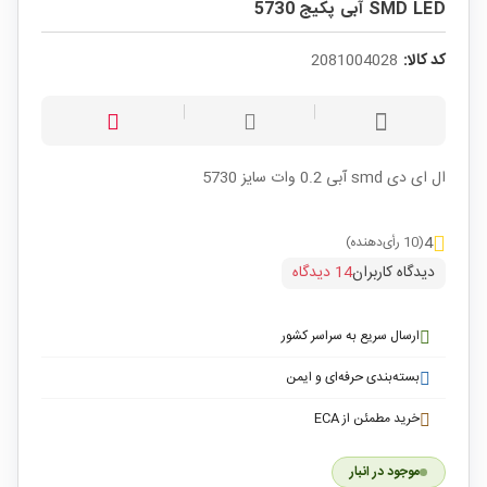
SMD LED آبی پکیج 5730
کد کالا:
2081004028
ال ای دی smd آبی 0.2 وات سایز 5730
4
(10 رأی‌دهنده)
دیدگاه کاربران
14 دیدگاه
ارسال سریع به سراسر کشور
بسته‌بندی حرفه‌ای و ایمن
خرید مطمئن از ECA
موجود در انبار