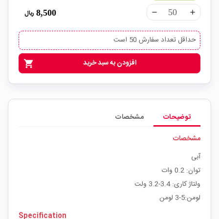
8,500
ریال
remove
add
حداقل تعداد سفارش 50 است
افزودن به سبد خرید
shopping_cart
توضیحات
مشخصات
مشخصات
آبی
توان: 0.2 وات
ولتاژ کاری: 3.4-3.2 ولت
لومن:5-3 لومن
Specification