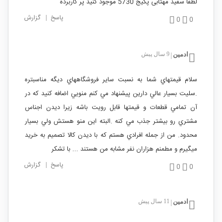
لطفا سفید مهتابی پکیج 5730 موجود کنید پر کاربرده
پاسخ
|
گزارش
0
0
ادمین
9 سال پیش
|
سلام قيمتهاي شما به نسبت ساير فروشگاههاي ديگه مناسبتره
.سليت بسيار عالي دارين پيشنهاد مي كنم منويي اضافه كنيد كه در
آن تمامي قطعات و قيمتها قابل رويت باشه زيرا ديدن اجناس
مشتري رو بيشتر جذب مي كنه .البته اين منو هستش ولي بسيار
محدود. من از جمله افرادي هستم كه با ديدن كالا تصميم به خريد
ميگيرم و مطمنم هزاران نفر مشابه من هستند ... با تشكر
پاسخ
|
گزارش
0
0
ادمین
11 سال پیش
|