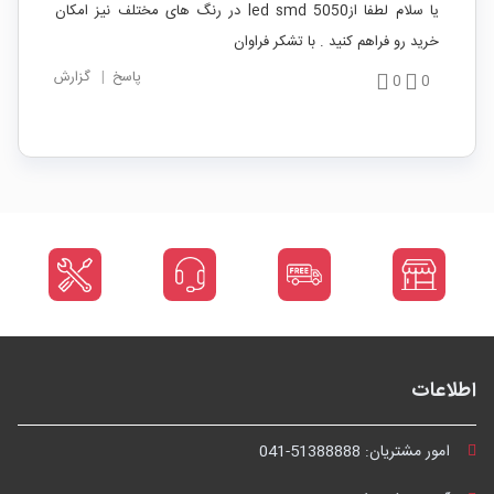
یا سلام لطفا ازled smd 5050 در رنگ های مختلف نیز امکان
خرید رو فراهم کنید . با تشکر فراوان
پاسخ
|
گزارش
0
0
اطلاعات
امور مشتریان:
041-51388888