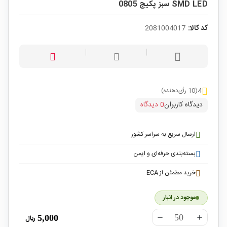
SMD LED سبز پکیج 0805
کد کالا:
2081004017
4
(10 رأی‌دهنده)
دیدگاه کاربران
0 دیدگاه
ارسال سریع به سراسر کشور
بسته‌بندی حرفه‌ای و ایمن
خرید مطمئن از ECA
موجود در انبار
5,000
ریال
remove
add