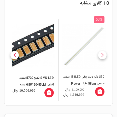
10 کالای مشابه
60%
LED بک لایت پنلی 156LED سفید
SMD LED پکیج 5730 سفید
طبیعی 58cm مارک Power
آفتابی 0.5W 50-55LM بسته
ریال
ال
3,100,000
ریال
Light
10,500,000
local_mall
1000 تایی
all
local_mall
ریال
1,240,000
1000 