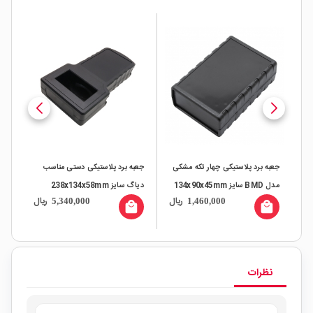
لاستیکی چهار تکه مشکی
جعبه برد پلاستیکی دستی مناسب
دیاگ سایز 238x134x58mm
لیتیومی 3 سل 20 آمپر
ریال
ریال
0,000
5,340,000
1,460,000
local_mall
local_mall
نظرات