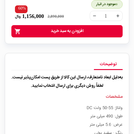
موجود در انبار
60%
1,156,000
ریال
remove
add
2,890,000
افزودن به سبد خرید
shopping_cart
توضیحات
به‌دلیل ابعاد نامتعارف، ارسال این کالا از طریق پست امکان‌پذیر نیست.
لطفاً روش دیگری برای ارسال انتخاب نمایید.
مشخصات
ولتاژ: 55-50 ولت DC
طول: 490 میلی متر
عرض: 5.6 میلی متر
رنگ : سفید یخی