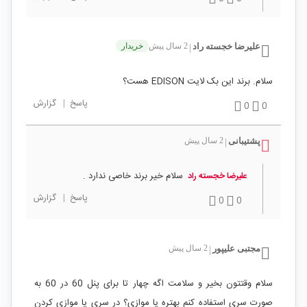
عليرضا خجسته راد
2 سال پیش
خریدار
|
سلام. برند این بک لایت EDISON هست؟
پاسخ
|
گزارش
0
0
پشتیبانی
2 سال پیش
|
سلام خیر برند خاصی ندارد .
عليرضا خجسته راد
پاسخ
|
گزارش
0
0
مجتبی علیپور
2 سال پیش
|
سلام وقتتون بخیر و سلامت اگه چهار تا برای پنل 60 در 60 به
صورت سری استفاده کنم بهتره یا موازی؟ در سری یا موازی کردن