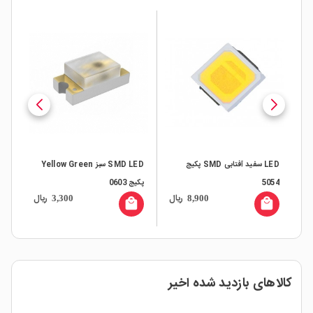
LED سفید آفتابی SMD پکیج
SMD LED سبز Yellow Green
SMD LED پکیج 5730 سفید
پکیج 0603
آفتابی 0.5W 50-55LM بسته
ریال
ریال
10,500,000
3,300
8,900
1000 تایی
local_mall
local_mall
کالاهای بازدید شده اخیر