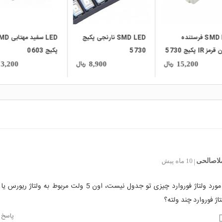
SMD LED فرستنده
SMD LED نارنجی پکیج
LED سفید مهت
 IR پکیج 5730
5730
پکیج 0603
ریال
ریال
3,200
8,900
15,200
لاصالحی
10 ماه پیش
|
سلام، در مورد ولتاژ فوروارد چیزی تو جدول نیست، اون 5 ولت مربوط به ول
اژ فوروارد چند ولته؟
پاسخ