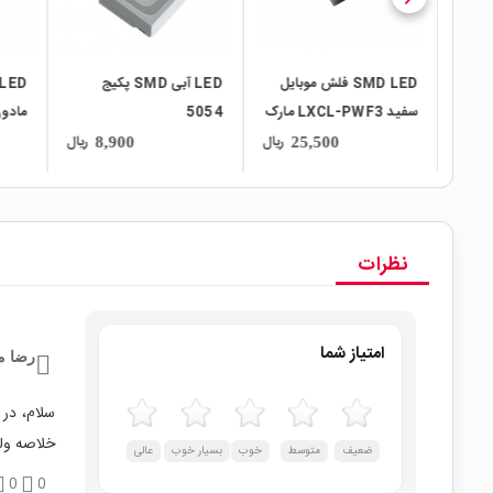
کیج 2835
SMD LED فلش موبایل
LED آبی SMD پکیج
9V 
سفید LXCL-PWF3 مارک
5054
مادون قرمز
 کد
LUXEON
ریال
ریال
ریال
8,900
25,500
E2835U مارک
نظرات
امتیاز شما
رضا م
خلاصه ولت
ضعیف
متوسط
خوب
بسیار خوب
عالی
0
0