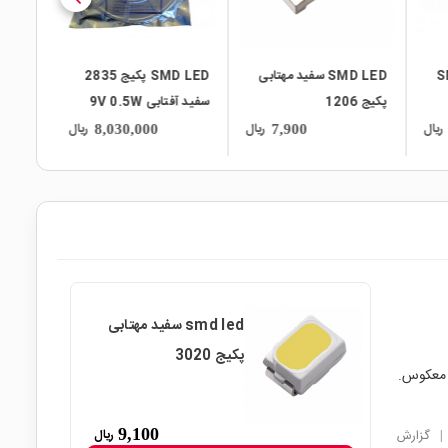
ابی SMD
SMD LED سفید مهتابی
SMD LED پکیج 2835
پکیج 1206
سفید آفتابی 9V 0.5W
5730
60-65LM RA85 کد
ریال
ریال
ریال
8,030,000
7,900
E2835US65-3A مارک
MLS بسته 1000 تایی
smd led سفید مهتابی
پکیج 3020
تاژ ریورس یا معکوس.
9,100
ریال
|
گزارش