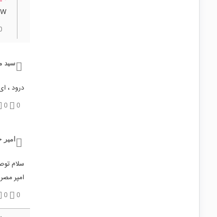
816mW (
0
سید م
درود ، ا
0
0
امیر 
سلام توصی
امپر مصر
0
0