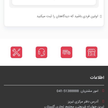
اولین فردی باشید که دیدگاهتان را ثبت میکنید
اطلاعات
امور مشتریان:
041-51388888
آدرس دفتر مرکزی تبریز:
تبریز، چهارراه شریعتی، مجتمع تجاری گلستان،