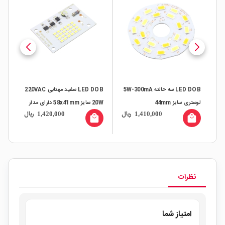
220VAC
LED DOB سه حالته 5W-300mA
LED DOB سفید مهتابی 220VAC
لوستری سایز 44mm
20W سایز 58x41mm دارای مدار
ال
ریال
ریال
1,420,000
1,410,000
محافظتی Anti Surge
محافظ
all
local_mall
local_mall
نظرات
امتیاز شما