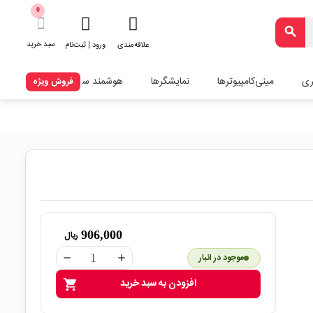
0
search
سبد خرید
علاقه‌مندی
ورود | ثبت‌نام
ری
مینی‌کامپیوترها
نمایشگرها
هوشمند سازی
فروش ویژه
906,000
ریال
موجود در انبار
remove
add
افزودن به سبد خرید
shopping_cart