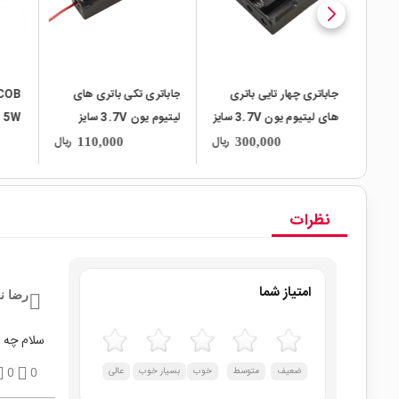
تیومی
جاباتری چهار تایی باتری
جاباتری تکی باتری های
6 کاناله 1 آمپر TP4056 با
های لیتیوم یون 3.7V سایز
لیتیوم یون 3.7V سایز
30B
18650
18650
ریال
ریال
ریال
110,000
300,000
نظرات
امتیاز شما
رضا ن
سلام چه 
ضعیف
متوسط
خوب
بسیار خوب
عالی
0
0