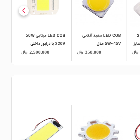
بی 20W
LED COB سفید آفتابی
LED COB مهتابی 50W
سایز
5W-45V مدل
220V با درایور داخلی
اظتی
APOLLO-B
ریال
ریال
ریال
2,590,000
358,000
local_mall
local_mall