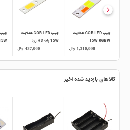
 مهتابی 50W
چیپ COB LED هدلایت
چیپ COB LED هدلایت
15W RGBW
15W پایه H3 زرد
B/R
ریال
ریال
ریال
437,000
1,310,000
کالاهای بازدید شده اخیر
local_mall
local_mall
local_mall