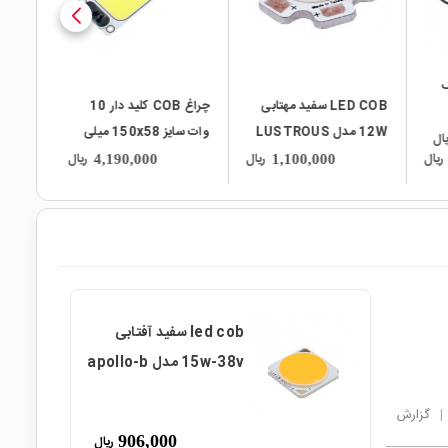
تک
LED COB سفید مهتابی
چراغ COB کلید دار 10
12W مدل LUSTROUS
وات سایز 150x58 میلی
یال
L112NW
متر
ریال
ریال
ریال
4,190,000
1,100,000
led cob سفید آفتابی
15w-38v مدل apollo-b
|
گزارش
906,000
ریال