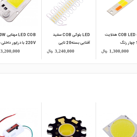
چیپ COB LED هدلایت
LED بلوکی COB سفید
LED COB مهتا
15W چهار رنگ
آفتابی بسته20 تایی
220V با درایور داخلی 
CW/WW/
7540 دارای مدار حف
ریال
ریال
3,200,000
3,240,000
1,300,000
Anti Surge
local_mall
local_mall