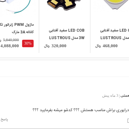
ماژول PWM ژنراتور 
LED COB سفید آفتابی
LED COB سفید آفتابی
کاناله 3A مارک
5W مدل LUSTROUS
3W مدل LUSTROUS
CCMseries
ر
5,840,000
30%
5CLAGB
N05F-
ریال
ریال
4,088,000
320,000
468,000
عمتی
3 ماه پیش
|
درایوری براش مناسب هستش ؟؟؟ کدشو میشه بفرمایید ؟؟؟
پاسخ