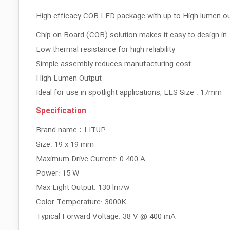
High efficacy COB LED package with up to High lumen outp
Chip on Board (COB) solution makes it easy to design in
Low thermal resistance for high reliability
Simple assembly reduces manufacturing cost
High Lumen Output
Ideal for use in spotlight applications, LES Size : 17mm
Specification
Brand name：LITUP
Size: 19 x 19 mm
Maximum Drive Current: 0.400 A
Power: 15 W
Max Light Output: 130 lm/w
Color Temperature: 3000K
Typical Forward Voltage: 38 V @ 400 mA