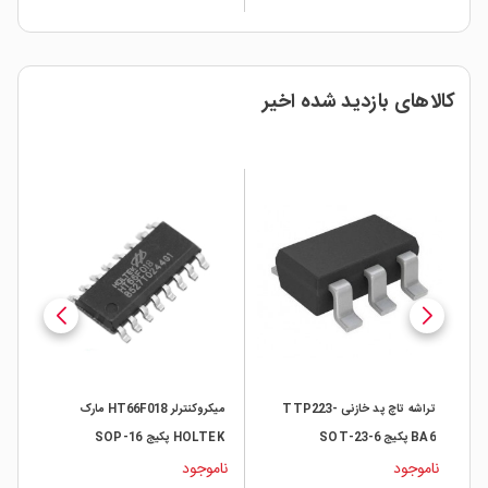
کالاهای بازدید شده اخیر
 پکیج SOT-
تراشه تاچ پد خازنی TTP223-
میکروکنترلر HT66F018 مارک
BA6 پکیج SOT-23-6
HOLTEK پکیج SOP-16
45
ال
ناموجود
ناموجود
all