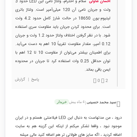
سلام و احترام، ولتاژ نامی این LED حدود 3
احسان شاولی
ولت و جریان نامی آن 120 میلی‌آمپر است. ولتاژ باتری
لیتیوم‑یون 18650 در حالت شارژ کامل حدود 4.2 ولت
است. برای محدود کردن جریان باید مقاومت سری استفاده
شود. با در نظر گرفتن اختلاف ولتاژ حدود 1.2 ولت و جریان
0.12 آمپر، مقدار مقاومت تقریباً 10 اهم به دست می‌آید.
برای اطمینان بیشتر می‌توان از مقاومت 10 تا 12 اهم با
توان حداقل 0.25 وات استفاده کرد تا جریان در محدوده
ایمن باقی بماند.
پاسخ
|
گزارش
0
2
سید محمد حسینی
4 ماه پیش
خریدار
|
درود ، من مدتهاست به دنبال این LED فیلامنتی هستم و در ایران
موجود نبود ، واقعا تشکر میکنم از اینکه این گزینه هم به سایت
اضافه کردید ، اگه سایز های طولانی تر هم اضافه کنید عالی میشه