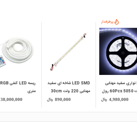
local_mall
local_mall
LED SMD شاخه ای سفید
ریسه LED کنفی RGB پنج
ریسه LED مفتولی سف
ت 30cm
متری
مهتابی سه متری مدل
باتری قلمی
ریال
ریال
1,120,000
38,000,000
890,000