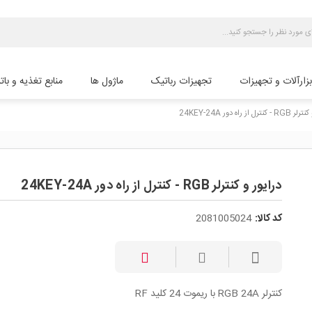
بزارآلات و تجهیزات
تجهیزات رباتیک
ماژول ها
منابع تغذیه و بات
رل از راه دور 24KEY-24A
درایور و کنترلر RGB - کنترل از راه دور 24KEY-24A
کد کالا:
2081005024
کنترلر RGB 24A با ریموت 24 کلید RF