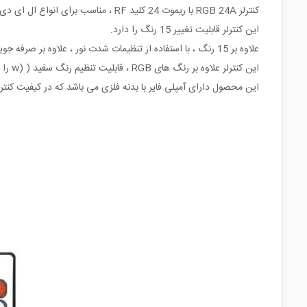
کنترلر RGB 24A با ریموت 24 کلید RF ، مناسب برای انواع ال ای دی rgb با ولتاژ 12-24 ولت می باشد.
این کنترلر قابلیت تغییر 15 رنگ را دارد.
علاوه بر 15 رنگ ، با استفاده از تنظیمات شدت نور ، علاوه بر صرفه جویی در مصرف برق ، می توانید رنگ های ملایم تری نیز داشته باشید و از تنوع تعداد رنگ بالاتری برخوردار باشید.
این کنترلر علاوه بر رنگ های RGB ، قابلیت تنظیم رنگ سفید ( (w را نیز برای شما فراهم می کند .در مواقعی که نیاز به نور رنگی ندارید ، می توانید با استفاده از دکمه w رنگ سفید را فعال کنید.
این محصول دارای آمپلی فایر با بدنه فلزی می باشد که در کیفیت کنترل