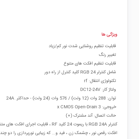
ویژگی ها
قابلیت تنظیم روشنایی شدت نور کم/زیاد
تغییر رنگ
قابلیت تنظیم افکت های متنوع
شامل کنترلر RGB 24 کلید کنترل از راه دور
تکنولوژی انتقال: rf
ولتاژ کار: DC12-24V
توان: 288 وات (12 ولت) / 576 وات (24 ولت) - حداکثر. 24A
خروجی: 3 x CMOS Open-Drain
حالت اتصال: آند مشترک (+)
کنترلر RGB 24A با ریموت 24 کلید RF ، قابلیت اجرای افکت های متنوعی را فراهم می کند.
افکت رقص نور ، چشمک زن ، فید و... که زیبایی نورپردازی را دو چند