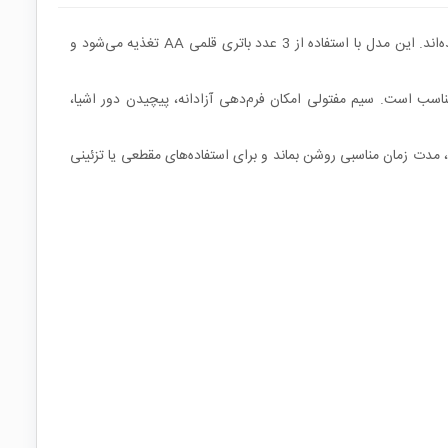
ریسه LED مفتولی هفت رنگ یک رشته نور تزئینی انعطاف‌پذیر به طول 5 متر است که LEDهای کم‌مصرف روی سیم فلزی نازک و شکل‌پذیر نصب شده‌اند. این مدل با استفاده از 3 عدد باتری قلمی AA تغذیه می‌شود و
اسب است. سیم مفتولی امکان فرم‌دهی آزادانه، پیچیدن دور اشیا،
ه‌سادگی انجام می‌شود. مصرف پایین LEDها باعث می‌شود با یک ست باتری، مدت زمان مناسبی روشن بماند و برای استفاده‌های مقطعی یا تزئینی