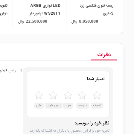
LED نواری ARGB
تقویت کننده LED RGB
WS2811 درایوردار
نواری 12 ولت 12 آمپر
60Pcs بدون روکش
دو ر
ریال
ریال
ریال
931,000
22,500,000
IP20 رول 5متری
10متری
نظرات
اولین فردی
امتیاز شما
ضعیف
متوسط
خوب
بسیار خوب
عالی
نظر خود را بنویسید
تجربه خود را از این محصول با دیگران به اشتراک بگذارید.