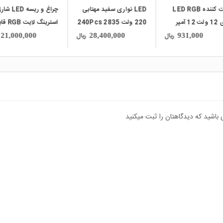
LED نواری سفید مهتابی
چراغ و ریسه LED شارژی
LED نواری سفید مهتا
220 ولت 2835 240Pcs
استرینگ لایت RGB قابل
220 ولت s 2835
دیفه بدون روکش رول
حمل مدل YD-2326
بدون روکش رول 10متری
ریال
ریال
11,400,000
21,000,000
28,400,000
 باشید که دیدگاهتان را ثبت میکنید