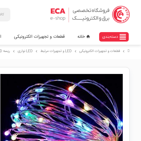
view_headline
خانه
قطعات و تجهیزات الکترونیکی
ا
دسته‌بندی
home
قطعات و تجهیزات الکترونیکی
LED و تجهیزات مرتبط
LED نواری
ریسه LED مفتولی هفت رنگ پنج متری مدل باتری قلمی
chevron_right
chevron_right
chevron_right
chevron_right