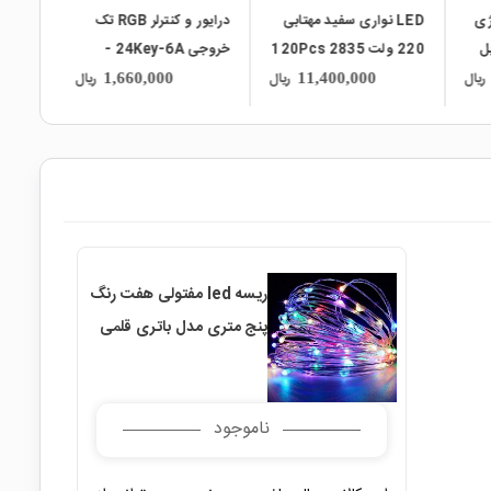
بی
درایور و کنترلر RGB تک
LED نواری RGB درشت
120Pc
خروجی 24Key-6A -
5050 60Pcs ضد آب رول
کنترل از راه دور
5متری
ریال
ریال
ریال
12,900,000
1,660,000
ریسه led مفتولی هفت رنگ
پنج متری مدل باتری قلمی
ناموجود