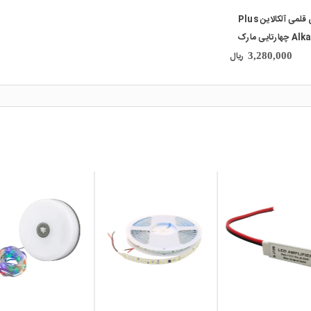
باتری قلمی آلکالاین Plus
Alkaline چهارتایی مارک
Came
ریال
3,280,000
local_mall
local_mall