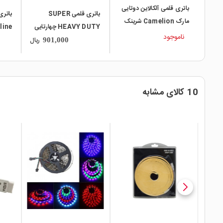
باتری قلمی آلکالاین دوتایی
باتری قلمی SUPER
مارک Camelion شرینک
HEAVY DUTY چهارتایی
ناموجود
مارک Raymax
lion
ریال
901,000
10 کالای مشابه
local_mall
local_mall
local_mall