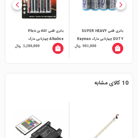
تری قلمی SUPER HEAVY
باتری قلمی آلکالاین Plus
باتری قلمی آلکالاین دوتایی
Alkaline چهارتایی مارک
Camelion شرینک
ریال
ریال
3,280,000
901,000
Camelion
ناموجود
local_mall
10 کالای مشابه