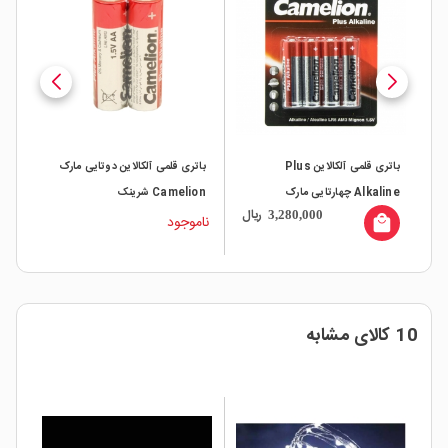
باتری قلمی آلکالاین Plus
باتری قلمی آلکالاین دوتایی مارک
باتری قلمی ER HEAVY
Alk چهارتایی مارک
Camelion شرینک
DUTY چهارتایی مارک Raymax
ریال
01,000
3,280,000
ناموجود
local_mall
10 کالای مشابه