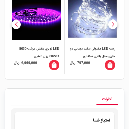
 LED مفتولی سفید مهتابی دو
LED نواری بنفش درشت 5050
ریسه LED مفتولی سبز د
ری سکه ای
60Pcs رول 5متری
مدل باتری سکه ای
ریال
ریال
97,000
6,060,000
797,000
local_mall
local_mall
نظرات
امتیاز شما