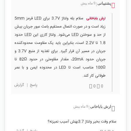
پشتیبانی
9 ماه پیش
|
سلام بله ولتاژ 3.7V برای LED قرمز 5mm
ارش باباخانی
زیاد است و در صورت اتصال مستقیم باعث عبور جریان بیش
از حد و سوختن LED می‌شود. ولتاژ کاری این LED حدود
1.8 تا 2.2V است، بنابراین باید یک مقاومت محدودکننده
جریان در مسیر آن قرار گیرد. برای تغذیه از منبع 3.7V و
جریان حدود 20mA، مقدار مقاومتی در حدود 82Ω تا
100Ω مناسب است تا LED در محدوده ایمن و با عمر
طولانی کار کند.
پاسخ
|
گزارش
0
0
ارش باباخانی
9 ماه پیش
|
سلام وقت بخیر ولتاژ 3.7بهش آسیب نمیزنه؟