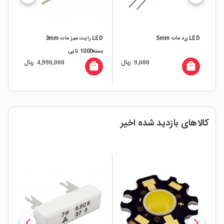
ز-نارنجی 3mm
LED زرد مات 5mm
LED رایت سبز مات 3mm
LED تخت مات
بسته1000 تایی
ال
ریال
ریال
4,990,000
9,600
all
local_mall
local_mall
کالاهای بازدید شده اخیر
ار
%