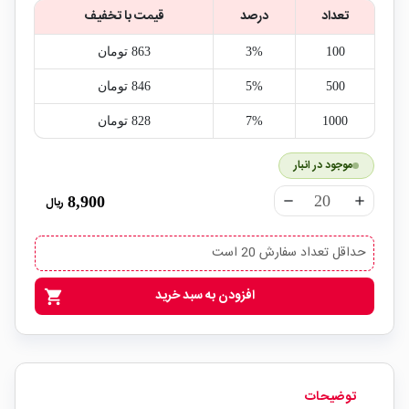
تعداد
درصد
قیمت با تخفیف
100
3%
863‎ تومان
500
5%
846‎ تومان
1000
7%
828‎ تومان
موجود در انبار
8,900
ریال
remove
add
حداقل تعداد سفارش 20 است
افزودن به سبد خرید
shopping_cart
توضیحات