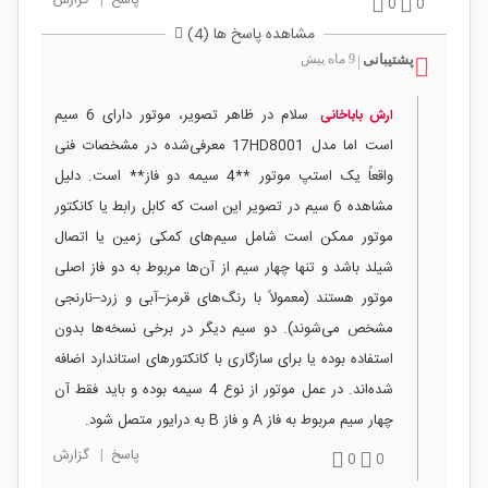
پاسخ
|
گزارش
0
0
مشاهده پاسخ ها (4)
پشتیبانی
9 ماه پیش
|
سلام در ظاهر تصویر، موتور دارای 6 سیم
ارش باباخانی
است اما مدل 17HD8001 معرفی‌شده در مشخصات فنی
واقعاً یک استپ موتور **4 سیمه دو فاز** است. دلیل
مشاهده 6 سیم در تصویر این است که کابل رابط یا کانکتور
موتور ممکن است شامل سیم‌های کمکی زمین یا اتصال
شیلد باشد و تنها چهار سیم از آن‌ها مربوط به دو فاز اصلی
موتور هستند (معمولاً با رنگ‌های قرمز–آبی و زرد–نارنجی
مشخص می‌شوند). دو سیم دیگر در برخی نسخه‌ها بدون
استفاده بوده یا برای سازگاری با کانکتورهای استاندارد اضافه
شده‌اند. در عمل موتور از نوع 4 سیمه بوده و باید فقط آن
چهار سیم مربوط به فاز A و فاز B به درایور متصل شود.
پاسخ
|
گزارش
0
0