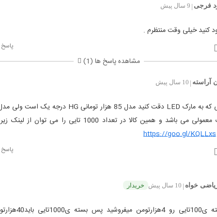
د فرجی
9 سال پیش
|
د کنید خیلی وقت منتظرم .
پاسخ
مشاهده پاسخ ها (1)
 آراسته
10 سال پیش
|
در صورتی که به مارک LED دقت کنید مدل 85 هزار تومانی HG درجه ی
شما مارک معمولی می باشد و همین کالا در تعداد 1000 تایی را می توان 
https://goo.gl/KQLLxs
پاسخ
ریاضی خواه
10 سال پیش
خریدار
|
سلام بسته ی100تایی رو 4هزارتومن 