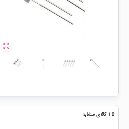
zoom_out_map
10 کالای مشابه