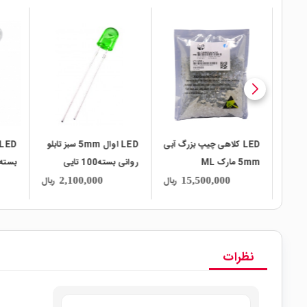
l_mall
local_mall
local_mall
چیپ بزرگ آبی
LED اوال 5mm سبز تابلو
LED کلاهی 5mm نارنجی
مارک ML
روانی بسته100 تایی
بسته 100 تایی
ریال
ریال
ریال
1,190,000
2,100,000
15,50
نظرات