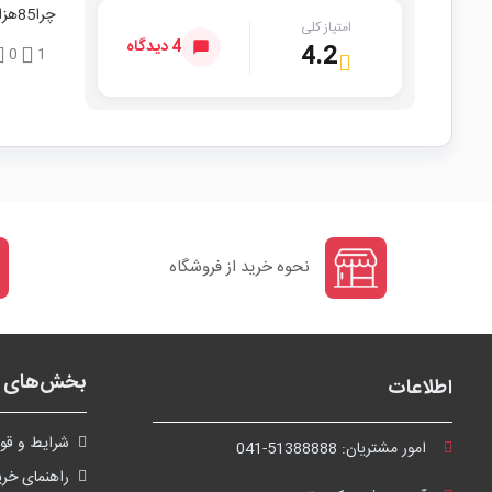
چرا85هزارتومنه؟ ممنون میشم جواب بدید
امتیاز کلی
4 دیدگاه
4.2
0
1
نحوه خرید از فروشگاه
بخش‌های ف
اطلاعات
شرايط و قوا
امور مشتریان:
041-51388888
راهنمای خری