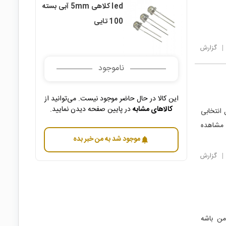
led کلاهی 5mm آبی بسته
100 تایی
|
گزارش
ناموجود
این کالا در حال حاضر موجود نیست. می‌توانید از
کالاهای مشابه
در پایین صفحه دیدن نمایید.
ک است ولی مدل انتخابی
از لینک زیر مشاهده
موجود شد به من خبر بده
notifications
|
گزارش
میفروشید پس بسته ی1000تایی باید40هزارتومن باشه