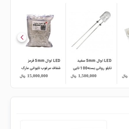
local_mall
local_mall
LED اوال 5mm سفید
LED اوال 5mm قرمز
LED اوال آبی 5mm تابلو
شفاف مرغوب تایوانی مارک
روانی مارک ML
Turbo Light بسته
بسته1000 تایی
ریال
ریال
ریال
18,700,000
15,000,000
1,50
1000 تایی