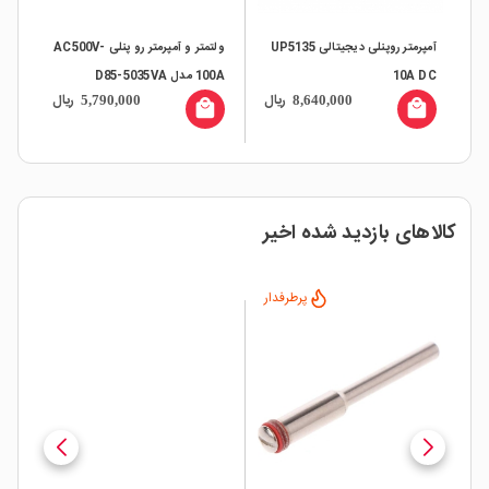
AC2 قرمز
آمپرمتر روپنلی دیجیتالی UP5135
ولتمتر و آمپرمتر رو پنلی AC500V-
10A DC
100A مدل D85-5035VA
سل 
ال
ریال
ریال
5,790,000
8,640,000
all
local_mall
local_mall
کالاهای بازدید شده اخیر
پرطرفدار