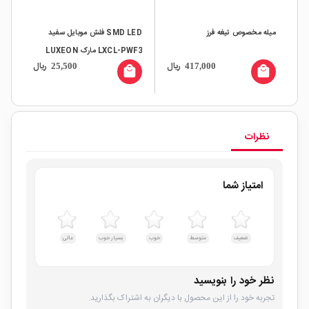
میله مخصوص تیغه فرز
SMD LED فلش موبایل سفید
LXCL-PWF3 مارک LUXEON
120mA سف
ال
ریال
ریال
25,500
417,000
all
local_mall
local_mall
نظرات
امتیاز شما
ضعیف
متوسط
خوب
بسیار خوب
عالی
نظر خود را بنویسید
تجربه خود را از این محصول با دیگران به اشتراک بگذارید.