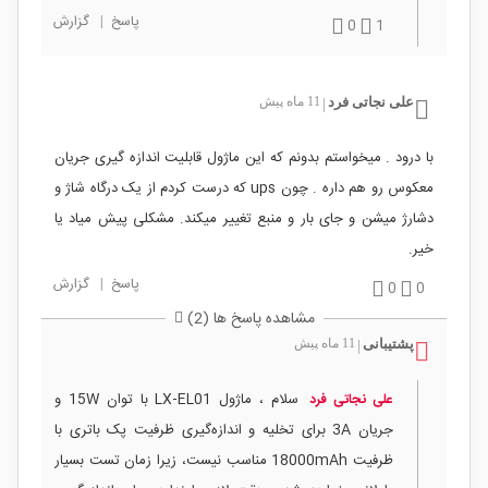
پاسخ
|
گزارش
0
1
علی نجاتی فرد
11 ماه پیش
|
با درود . میخواستم بدونم که این ماژول قابلیت اندازه گیری جریان
معکوس رو هم داره . چون ups که درست کردم از یک درگاه شاژ و
دشارژ میشن و جای بار و منبع تغییر میکند. مشکلی پیش میاد یا
خیر.
پاسخ
|
گزارش
0
0
مشاهده پاسخ ها (2)
پشتیبانی
11 ماه پیش
|
سلام ، ماژول LX‑EL01 با توان 15W و
علی نجاتی فرد
جریان 3A برای تخلیه و اندازه‌گیری ظرفیت پک باتری با
ظرفیت 18000mAh مناسب نیست، زیرا زمان تست بسیار