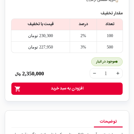
خرید مطمئن از ECA
مقدار تخفیف
تعداد
درصد
قیمت با تخفیف
100
2%
230,300‎ تومان
500
3%
227,950‎ تومان
موجود در انبار
2,350,000
ریال
remove
add
افزودن به سبد خرید
shopping_cart
توضیحات