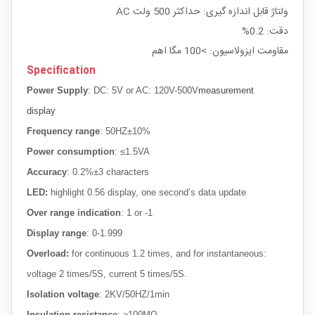
ولتاژ قابل اندازه گیری: حداکثر 500 ولت AC
دقت: 0.2%
مقاومت ایزولاسیون: >100 مگا اهم
Specification
Power Supply
:
DC: 5V or AC: 120V-500V
measurement
display
Frequency range
: 50HZ±10%
Power consumption
: ≤1.5VA
Accuracy
: 0.2%±3 characters
LED:
highlight 0.56 display, one second’s data update
Over range indication
: 1 or -1
Display range
: 0-1.999
Overload:
for continuous 1.2 times, and for instantaneous:
voltage 2 times/5S, current 5 times/5S.
Isolation voltage
: 2KV/50HZ/1min
Insulation resistance
: ≥
100M
Ω