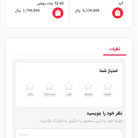
گرد
60-12 ولت روپنلی
DC
ال
ریال
ریال
1,790,000
6,330,000
all
local_mall
local_mall
نظرات
امتیاز شما
ضعیف
متوسط
خوب
بسیار خوب
عالی
نظر خود را بنویسید
تجربه خود را از این محصول با دیگران به اشتراک بگذارید.
۰
/۱۰۰۰