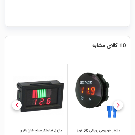
10 کالای مشابه
UP
ولتمتر خودرویی روپنلی DC قرمز
ماژول نمایشگر سطح شارژ باترى