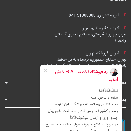
امور مشتریان:
041-51388888
آدرس دفتر مرکزی تبریز:
تبریز، چهارراه شریعتی، مجتمع تجاری گلستان،
واحد ۷
آدرس فروشگاه تهران:
تهران، خیابان جمهوری، نرسیده به پل حافظ،
پاساژ توکل، طبقه زیرهمکف، واحد B6 (تاپ ترونیک)
بخش‌های فروشگاه
بخش‌های سایت