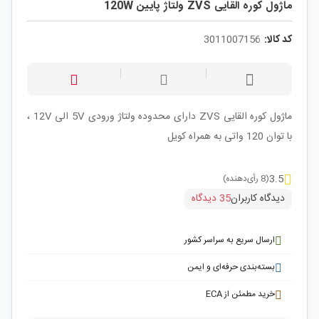
ماژول کوره القایی ZVS ولتاژ پایین 120W
کد کالا:
3011007156
ماژول کوره القایی ZVS دارای محدوده ولتاژ ورودی 5V الی 12V ،
با توان 120 واتی به همراه کویل
3.5
(8 رأی‌دهنده)
دیدگاه کاربران
35 دیدگاه
ارسال سریع به سراسر کشور
بسته‌بندی حرفه‌ای و ایمن
خرید مطمئن از ECA