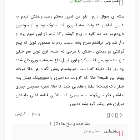
هتی متی
1 سال پیش
خریدار
|
سلام ی سوال دارم. اینو من امروز دستم رسید.‌وصلش کردم به
همون آدابتور ۱۲ ولت سه آمپری که استوک بود و از خودتون
خریدم.‌در حد ده ثانیه ی پیچ گوشتی گذاشتم تو اون سیم پیچ و
داغ شد ولی نزاشتم سرخ بشه. دست زدم به هممون کویل که پیچ
گوشتی رو میکنن داخلش یا هرچی که اهنیه. اون کویل هم خیلی
داغ شده بود.‌من فک مبکردم اون کویل داع نمیشه. جوری داغ شده
بود زیر یک دقیقه که دست نمیتونستم روش نگه دارم. حالا میخام
ببینم این طبیعه؟ حالا اگه ۱۲ ولت ده امپری با سویچینگ بهش بدم
خطر ناک نیست؟ لطفا راهنمایی کنید. تا حالا تجربه همچین چیزی
نداشتم فکر نمی‌کردم سیم پیچی که مثلاً ی قطعه اهنی داخلش
میزاری هم اینقدر گرم بشه.ممنون
پاسخ
|
گزارش
0
0
مشاهده پاسخ ها (2)
پشتیبانی
1 سال پیش
|