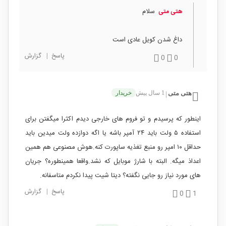
سلام
هتی متی
داغ شدن کویل عادی است
پاسخ
|
گزارش
0
0
هتی متی
1 سال پیش
خریدار
|
اینطور که پرسیدم و تو فروم های خارجی دیدم اکثرا میگفتن برای
استفاده ۵ ولت باید ۲۴ آمپر باشه یا اگه دوازده ولت میدین باید
حداقل ۱۰ امپر رو منبع تغذیه ساپورت کنه.هوش مصنوعی هم همین
اعداذ میگه. البته با شارژ موبایل که نشد.واقعا همینطوره؟ جریان
های مورد نیاز رو جایی نگفته؟ دیتا شیت پیدا نکردم متاسفانه.
پاسخ
|
گزارش
0
1