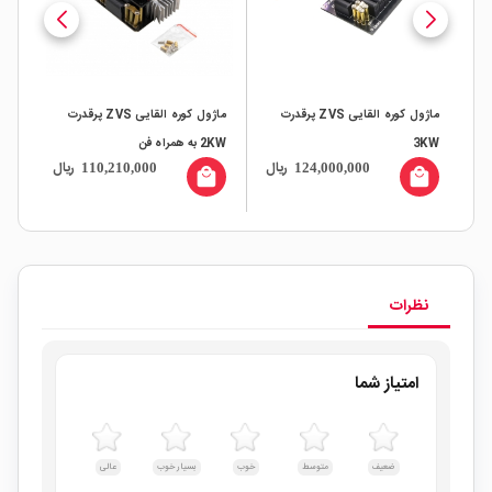
ماژول کوره القایی ZVS پرقدرت
ماژول کوره القایی ZVS پرقدرت
3KW
2KW به همراه فن
200 و
ریال
ریال
110,210,000
124,000,000
all
local_mall
local_mall
ال
نظرات
امتیاز شما
ضعیف
متوسط
خوب
بسیار خوب
عالی