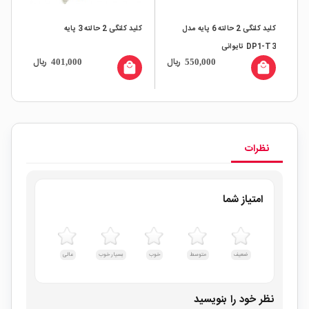
کلید کلنگی 2 حالته 6 پایه مدل
کلید کلنگی 2 حالته 3 پایه
کلی
DP1-T3 تایوانی
INDEN
ال
ریال
ریال
401,000
550,000
all
local_mall
local_mall
نظرات
امتیاز شما
ضعیف
متوسط
خوب
بسیار خوب
عالی
نظر خود را بنویسید