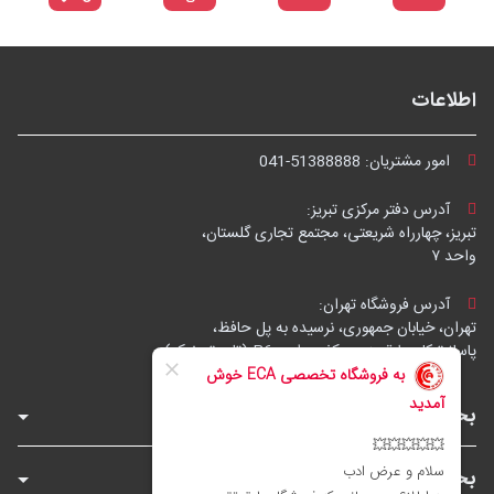
اطلاعات
امور مشتریان:
041-51388888
آدرس دفتر مرکزی تبریز:
تبریز، چهارراه شریعتی، مجتمع تجاری گلستان،
واحد ۷
آدرس فروشگاه تهران:
تهران، خیابان جمهوری، نرسیده به پل حافظ،
پاساژ توکل، طبقه زیرهمکف، واحد B6 (تاپ ترونیک)
بخش‌های فروشگاه
بخش‌های سایت