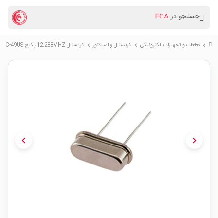
جستجو در
ECA
قطعات و تجهیزات الکترونیکی
کریستال و اسیلاتور
کریستال 12.288MHZ پکیج HC-49US
chevron_right
chevron_right
chevron_right
chevron_left
chevron_right