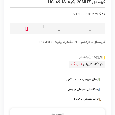
کریستال 20MHZ پکیج HC-49US
کد کالا:
2140001012
کریستال با فرکانس 20 مگاهرتز پکیج HC-49US
3.9
(15 رأی‌دهنده)
دیدگاه کاربران
6 دیدگاه
ارسال سریع به سراسر کشور
بسته‌بندی حرفه‌ای و ایمن
خرید مطمئن از ECA
ناموجود