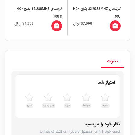
کریستال 32.9333MHZ پکیج HC-
کریستال 12.288MHZ پکیج HC-
SM
49US
49U
ال
ریال
ریال
84,500
67,000
all
local_mall
local_mall
نظرات
امتیاز شما
ضعیف
متوسط
خوب
بسیار خوب
عالی
نظر خود را بنویسید
تجربه خود را از این محصول با دیگران به اشتراک بگذارید.